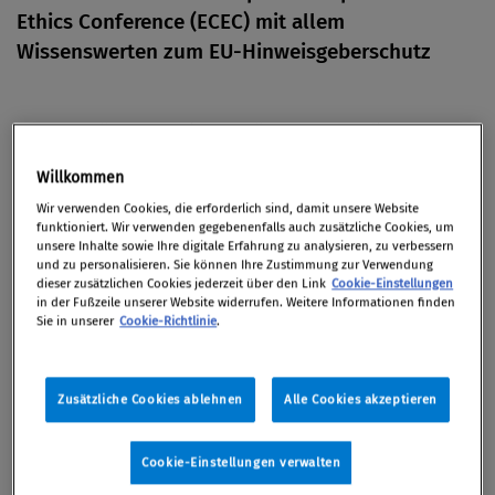
Ethics Conference (ECEC) mit allem
Wissenswerten zum EU-Hinweisgeberschutz
Von 16. März 2021 bis 25. März 2021 / online
Willkommen
Wir verwenden Cookies, die erforderlich sind, damit unsere Website
funktioniert. Wir verwenden gegebenenfalls auch zusätzliche Cookies, um
Die EQS Group AG, ein globales RegTech, veranstaltet
unsere Inhalte sowie Ihre digitale Erfahrung zu analysieren, zu verbessern
und zu personalisieren. Sie können Ihre Zustimmung zur Verwendung
im März 2021 das „
ECEC Special – The Road to the
dieser zusätzlichen Cookies jederzeit über den Link
Cookie-Einstellungen
Whistleblowing Directive
“. Die EQS Group informiert
in der Fußzeile unserer Website widerrufen. Weitere Informationen finden
Sie in unserer
Cookie-Richtlinie
.
bei seiner Roadshow über Herausforderungen und
Pflichten hinsichtlich der Einführung eines
Hinweisgebersystems, bevor die EU-Whistleblower-
Zusätzliche Cookies ablehnen
Alle Cookies akzeptieren
Richtlinie im Dezember 2021 in Landesrecht
umgesetzt sein muss. Die Halbtageskonferenz findet
Cookie-Einstellungen verwalten
an vier verschiedenen Terminen statt und richtet