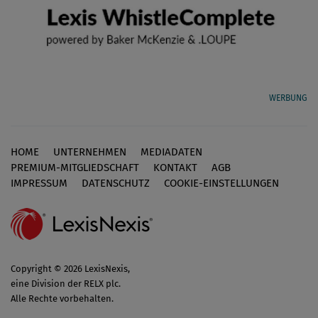
WERBUNG
HOME
UNTERNEHMEN
MEDIADATEN
Footer
PREMIUM-MITGLIEDSCHAFT
KONTAKT
AGB
IMPRESSUM
DATENSCHUTZ
COOKIE-EINSTELLUNGEN
Copyright © 2026 LexisNexis,
eine Division der RELX plc.
Alle Rechte vorbehalten.