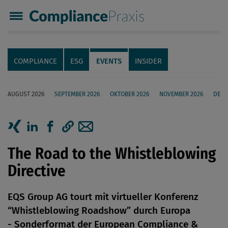
Compliance Praxis
Servicenavigation
Navigation
COMPLIANCE
ESG
EVENTS
INSIDER
AUGUST 2026
SEPTEMBER 2026
OKTOBER 2026
NOVEMBER 2026
DEZE
Seiteninhalt
Artikel auf Xing teilen
Artikel auf linkedIn teilen
Artikel auf Facebook teilen
Artikellink kopieren
Artikel per Mail teilen
The Road to the Whistleblowing
Directive
EQS Group AG tourt mit virtueller Konferenz
“Whistleblowing Roadshow” durch Europa
- Sonderformat der European Compliance &