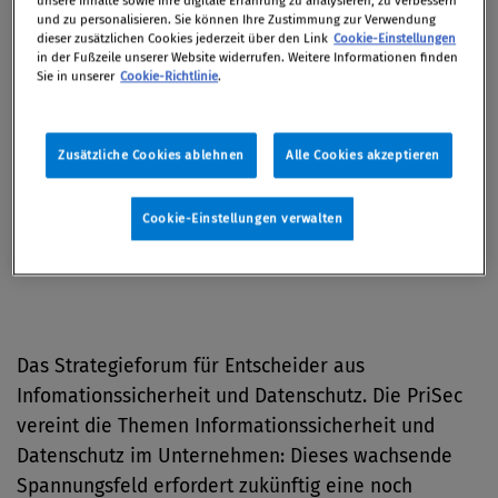
unsere Inhalte sowie Ihre digitale Erfahrung zu analysieren, zu verbessern
und zu personalisieren. Sie können Ihre Zustimmung zur Verwendung
Von 09. Oktober 2023 bis 10. Oktober 2023 / Rust
dieser zusätzlichen Cookies jederzeit über den Link
Cookie-Einstellungen
in der Fußzeile unserer Website widerrufen. Weitere Informationen finden
Sie in unserer
Cookie-Richtlinie
.
Das Strategieforum für
Zusätzliche Cookies ablehnen
Alle Cookies akzeptieren
Entscheider aus
Datenschutzrecht und Cyber
Cookie-Einstellungen verwalten
Security
Das Strategieforum für Entscheider aus
Infomationssicherheit und Datenschutz. Die PriSec
vereint die Themen Informationssicherheit und
Datenschutz im Unternehmen: Dieses wachsende
Spannungsfeld erfordert zukünftig eine noch