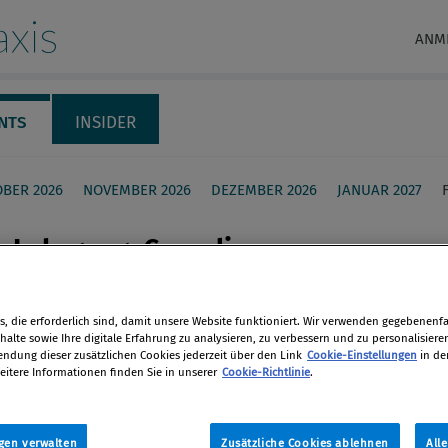
xis
ANM
NTS
INSIDER
BER 2026
NOVEMBER 2026
DEZEMBER 2026
JANUAR 2027
e-Lehrgang: Compliance
r
, die erforderlich sind, damit unsere Website funktioniert. Wir verwenden gegebenenfal
e aus der Praxis für die Praxis
alte sowie Ihre digitale Erfahrung zu analysieren, zu verbessern und zu personalisiere
en
dung dieser zusätzlichen Cookies jederzeit über den Link
Cookie-Einstellungen
in de
eitere Informationen finden Sie in unserer
Cookie-Richtlinie
.
eptember 2023 bis 17. November 2023 /
len
ine
gen verwalten
Zusätzliche Cookies ablehnen
All