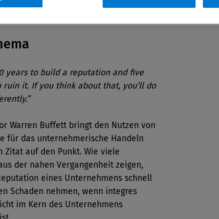
hema
20 years to build a reputation and five
ruin it. If you think about that, you’ll do
erently.”
or Warren Buffett bringt den Nutzen von
e für das unternehmerische Handeln
 Zitat auf den Punkt. Wie viele
 aus der nahen Vergangenheit zeigen,
Reputation eines Unternehmens schnell
len Schaden nehmen, wenn integres
icht im Kern des Unternehmens
ist.