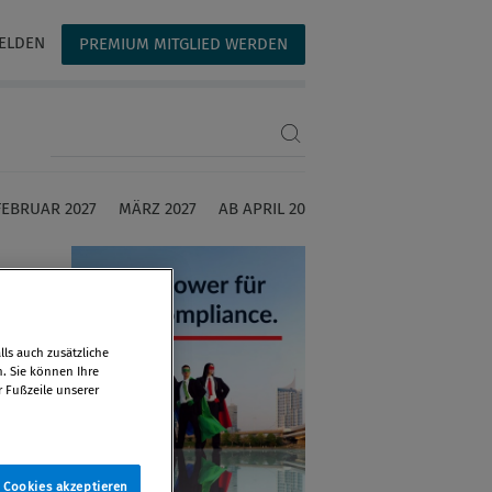
ELDEN
PREMIUM MITGLIED WERDEN
Suchbegriff eingeben
FEBRUAR 2027
MÄRZ 2027
AB APRIL 2027
ls auch zusätzliche
n. Sie können Ihre
r Fußzeile unserer
e Cookies akzeptieren