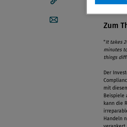
Artikellink kopieren
Zum T
Artikel per Mail teilen
"
It takes 
minutes to 
things diff
Der Invest
Complianc
mit diesem
Beispiele
kann die 
irreparab
Handeln n
verankert 