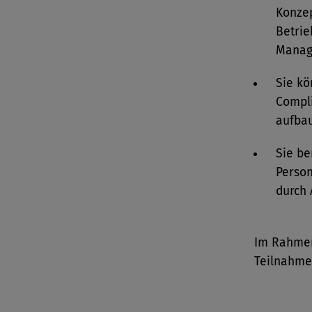
Konze
Betri
Manag
Sie kö
Compl
aufba
Sie be
Person
durch 
Im Rahmen
Teilnahme