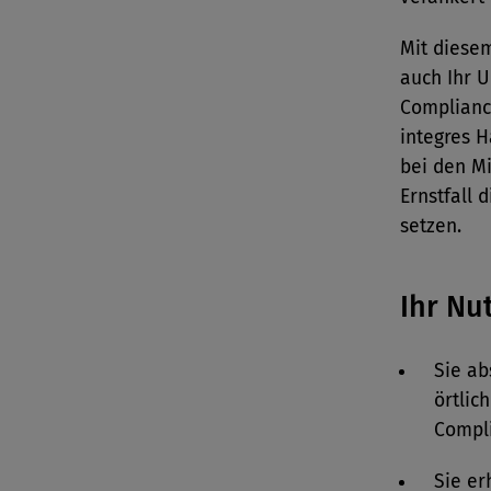
Mit diese
auch Ihr 
Complianc
integres 
bei den M
Ernstfall 
setzen.
Ihr Nu
Sie ab
örtlic
Compli
Sie er