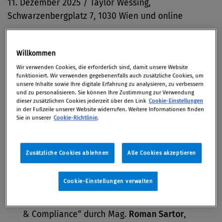
11. Dezember 2025 / Taylor Wessing,
Schwarzenbergplatz 7, 1030 Wien und online
Willkommen
Am Donnerstag, 11. Dezember 2025 ab 16:00
Wir verwenden Cookies, die erforderlich sind, damit unsere Website
funktioniert. Wir verwenden gegebenenfalls auch zusätzliche Cookies, um
Uhr lädt der Österreichische Compliance Officer
unsere Inhalte sowie Ihre digitale Erfahrung zu analysieren, zu verbessern
Verbund (ÖCOV) seine Mitglieder zur 13.
und zu personalisieren. Sie können Ihre Zustimmung zur Verwendung
dieser zusätzlichen Cookies jederzeit über den Link
Cookie-Einstellungen
ordentlichen Generalversammlung ein.
in der Fußzeile unserer Website widerrufen. Weitere Informationen finden
Sie in unserer
Cookie-Richtlinie
.
Programm-Highlights:
Keynote von Mag.
Martin Eckel
, LL.M.:
„Weniger
Zusätzliche Cookies ablehnen
Alle Cookies akzeptieren
Regeln, mehr Verantwortung – Compliance-
Kultur im Wandel“
Cookie-Einstellungen verwalten
Präsentation der ENFCO-Studie 2025 „Corruption
& Compliance“ durch Mag.
Roman Sartor
,