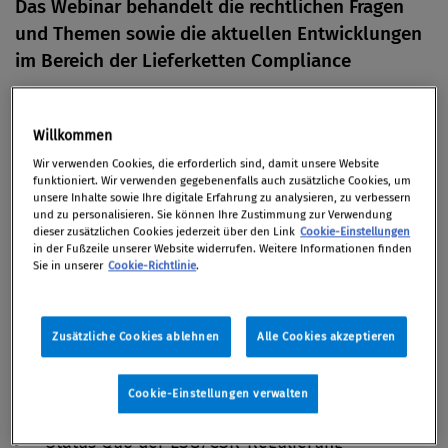
Das Webinar behandelt die rechtlichen Fragen
und Themen sowie die aktuellen Entwicklungen
im Bereich der Lieferketten Compliance
10. Mai 2022 / online
Willkommen
Wir verwenden Cookies, die erforderlich sind, damit unsere Website
funktioniert. Wir verwenden gegebenenfalls auch zusätzliche Cookies, um
unsere Inhalte sowie Ihre digitale Erfahrung zu analysieren, zu verbessern
und zu personalisieren. Sie können Ihre Zustimmung zur Verwendung
Themen
dieser zusätzlichen Cookies jederzeit über den Link
Cookie-Einstellungen
in der Fußzeile unserer Website widerrufen. Weitere Informationen finden
Sie in unserer
Cookie-Richtlinie
.
Genese und Hintergrund des
Lieferkettensorgfaltspflichtengesetz
Zusätzliche Cookies ablehnen
Alle Cookies akzeptieren
Problemstellung und rechtspolitischer
Regelungsbedarf
Cookie-Einstellungen verwalten
Status Quo der ESG/CSR-Regulierung