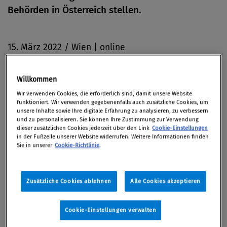
Behörden in Österreich stellen.
15. März 2022 / Wien | online
Willkommen
Wir verwenden Cookies, die erforderlich sind, damit unsere Website
Fundierte Ausbildung in 3 Tagen
funktioniert. Wir verwenden gegebenenfalls auch zusätzliche Cookies, um
unsere Inhalte sowie Ihre digitale Erfahrung zu analysieren, zu verbessern
und zu personalisieren. Sie können Ihre Zustimmung zur Verwendung
Nach Abschluss der Ausbildung
dieser zusätzlichen Cookies jederzeit über den Link
Cookie-Einstellungen
in der Fußzeile unserer Website widerrufen. Weitere Informationen finden
Sie in unserer
Cookie-Richtlinie
.
sind Sie in der Lage die Aufgaben eines
Datenschutzbeauftragten nach Art 39 DSGVO
wahrzunehmen
Zusätzliche Cookies ablehnen
Alle Cookies akzeptieren
verfügen Sie über solide Kenntnisse der
Cookie-Einstellungen verwalten
Datenschutz-Grundverordnung und des neuen
österreichischen Datenschutzgesetzes