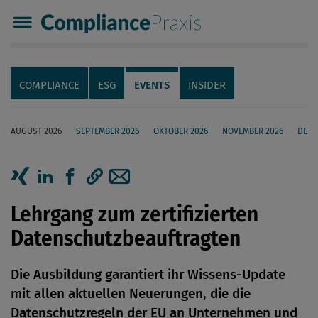
Compliance Praxis
Servicenavigation
Navigation
COMPLIANCE
ESG
EVENTS
INSIDER
AUGUST 2026
SEPTEMBER 2026
OKTOBER 2026
NOVEMBER 2026
DEZE
Seiteninhalt
Artikel auf Xing teilen
Artikel auf linkedIn teilen
Artikel auf Facebook teilen
Artikellink kopieren
Artikel per Mail teilen
Lehrgang zum zertifizierten
Datenschutzbeauftragten
Die Ausbildung garantiert ihr Wissens-Update
mit allen aktuellen Neuerungen, die die
Datenschutzregeln der EU an Unternehmen und