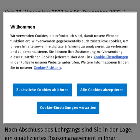
Von 28. November 2023 bis 06. Dezember 2023 /
Wien | hybrid
Willkommen
Wir verwenden Cookies, die erforderlich sind, damit unsere Website
funktioniert. Wir verwenden gegebenenfalls auch zusätzliche Cookies, um
unsere Inhalte sowie Ihre digitale Erfahrung zu analysieren, zu verbessern
Zum Thema
und zu personalisieren. Sie können Ihre Zustimmung zur Verwendung
dieser zusätzlichen Cookies jederzeit über den Link
Cookie-Einstellungen
in der Fußzeile unserer Website widerrufen. Weitere Informationen finden
Sie in unserer
Cookie-Richtlinie
.
Betriebs- und Lieferunterbrechungen, Cyberangriffe,
Produktrückrufe, Großbrände, Haftungsrisiken,
Änderungen des wirtschaftlichen oder politischen
Zusätzliche Cookies ablehnen
Alle Cookies akzeptieren
Umfelds usw.: Wie gehen Sie mit diesen Gefahren
um? Wie minimieren Sie die Auswirkungen von
Cookie-Einstellungen verwalten
Risiken oder wie verhindern Sie diese?
Nach Abschluss des Lehrgangs sind Sie in der Lage,
ein qualifiziertes Risikomanagement in Ihrer