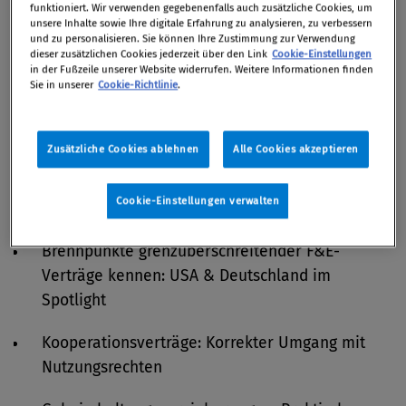
Von 27. April 2021 bis 28. April 2021 / online
funktioniert. Wir verwenden gegebenenfalls auch zusätzliche Cookies, um
unsere Inhalte sowie Ihre digitale Erfahrung zu analysieren, zu verbessern
und zu personalisieren. Sie können Ihre Zustimmung zur Verwendung
dieser zusätzlichen Cookies jederzeit über den Link
Cookie-Einstellungen
in der Fußzeile unserer Website widerrufen. Weitere Informationen finden
Sie in unserer
Cookie-Richtlinie
.
Forschungs- und Entwicklungsergebnisse:
Sicherung von Know-how und Intellectual
Property
Zusätzliche Cookies ablehnen
Alle Cookies akzeptieren
EU-beihilferechtlichen Konflikten entgehen:
Cookie-Einstellungen verwalten
Aktuelle Rahmenbedingungen für F&E&I
Brennpunkte grenzüberschreitender F&E-
Verträge kennen: USA & Deutschland im
Spotlight
Kooperationsverträge: Korrekter Umgang mit
Nutzungsrechten