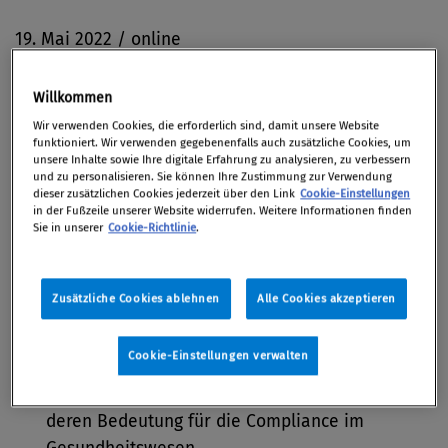
19. Mai 2022 / online
Willkommen
Wir verwenden Cookies, die erforderlich sind, damit unsere Website
Themen
funktioniert. Wir verwenden gegebenenfalls auch zusätzliche Cookies, um
unsere Inhalte sowie Ihre digitale Erfahrung zu analysieren, zu verbessern
und zu personalisieren. Sie können Ihre Zustimmung zur Verwendung
dieser zusätzlichen Cookies jederzeit über den Link
Cookie-Einstellungen
Einleitung: Compliance im Gesundheitswesen –
in der Fußzeile unserer Website widerrufen. Weitere Informationen finden
Besonderheiten, Herausforderungen
Sie in unserer
Cookie-Richtlinie
.
Korruptionsstrafrecht im Gesundheitswesen
Zusätzliche Cookies ablehnen
Alle Cookies akzeptieren
Die Korruptionsdelikte des Strafgesetzbuches
(§§ 299 ff., 331 ff. StGB)
Cookie-Einstellungen verwalten
Außerstrafrechtliche Zuwendungsverbote und
deren Bedeutung für die Compliance im