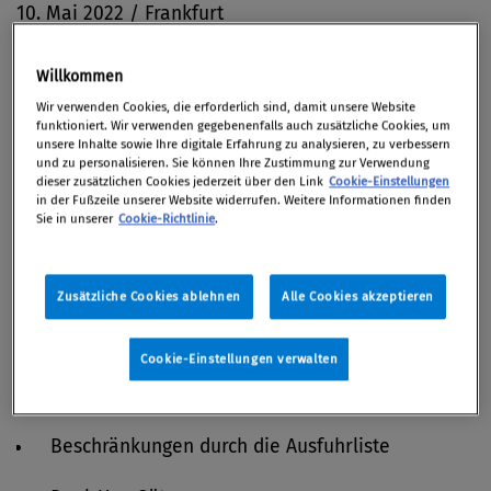
10. Mai 2022 / Frankfurt
Willkommen
Wir verwenden Cookies, die erforderlich sind, damit unsere Website
Themen
funktioniert. Wir verwenden gegebenenfalls auch zusätzliche Cookies, um
unsere Inhalte sowie Ihre digitale Erfahrung zu analysieren, zu verbessern
und zu personalisieren. Sie können Ihre Zustimmung zur Verwendung
dieser zusätzlichen Cookies jederzeit über den Link
Cookie-Einstellungen
Grundlagen des Außenwirtschaftsrechts
in der Fußzeile unserer Website widerrufen. Weitere Informationen finden
Sie in unserer
Cookie-Richtlinie
.
Rechtsgrundlagen
Genehmigungspflichten
Zusätzliche Cookies ablehnen
Alle Cookies akzeptieren
Zuständigkeiten
Cookie-Einstellungen verwalten
Warenbezogene Exportkontrolle
Beschränkungen durch die Ausfuhrliste