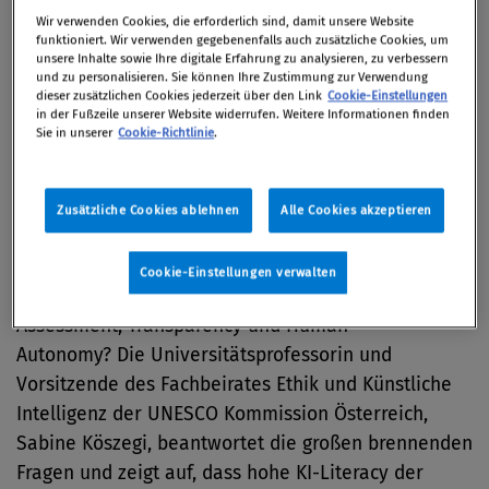
Wir verwenden Cookies, die erforderlich sind, damit unsere Website
funktioniert. Wir verwenden gegebenenfalls auch zusätzliche Cookies, um
26. September 2024 / Compliance Solutions Day
unsere Inhalte sowie Ihre digitale Erfahrung zu analysieren, zu verbessern
2024
und zu personalisieren. Sie können Ihre Zustimmung zur Verwendung
dieser zusätzlichen Cookies jederzeit über den Link
Cookie-Einstellungen
in der Fußzeile unserer Website widerrufen. Weitere Informationen finden
Sie in unserer
Cookie-Richtlinie
.
Was ist die KI eigentlich per Definition und wie wird
sie reguliert? Mit dem im Mai beschlossenen AI Act
Zusätzliche Cookies ablehnen
Alle Cookies akzeptieren
tritt schon bald die global erste Regulierung ihrer
Art in Kraft. Aber was genau wird reguliert? Welche
Cookie-Einstellungen verwalten
Rolle spielen hier Ethikrichtlinien, Human Rights
Assessment, Transparency und Human
Autonomy? Die Universitätsprofessorin und
Vorsitzende des Fachbeirates Ethik und Künstliche
Intelligenz der UNESCO Kommission Österreich,
Sabine Köszegi, beantwortet die großen brennenden
Fragen und zeigt auf, dass hohe KI-Literacy der