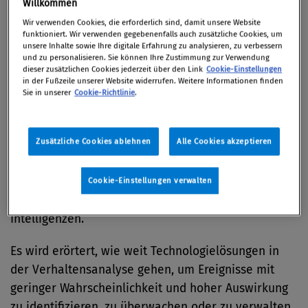
Willkommen
21. September 2023 / Compliance Solutions Day
Wir verwenden Cookies, die erforderlich sind, damit unsere Website
funktioniert. Wir verwenden gegebenenfalls auch zusätzliche Cookies, um
2023
unsere Inhalte sowie Ihre digitale Erfahrung zu analysieren, zu verbessern
und zu personalisieren. Sie können Ihre Zustimmung zur Verwendung
dieser zusätzlichen Cookies jederzeit über den Link
Cookie-Einstellungen
in der Fußzeile unserer Website widerrufen. Weitere Informationen finden
Sie in unserer
Cookie-Richtlinie
.
Der Vortrag behandelt die rechtlichen
Herausforderungen des stetig wachsenden
Zusätzliche Cookies ablehnen
Alle Cookies akzeptieren
Einflusses von KI auf Compliance
Überwachungstätigkeiten, insbesondere die EU-
Gesetzgebung sowie die Schnittmenge zwischen
Cookie-Einstellungen verwalten
Behavioral Sciences und Vorhersagen künstlicher
Intelligenzen.
Es wird erörtert, wie weit Technologielösungen in
der Verhaltensanalyse gehen, um Ereignisse mit
geringer Wahrscheinlichkeit und hoher Auswirkung
zu identifizieren, zu überwachen oder zu verwalten.