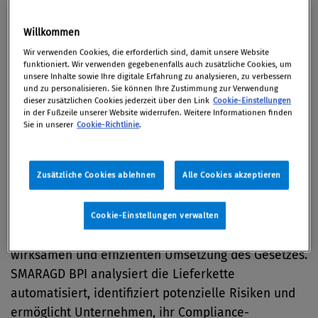
Willkommen
21. September 2023 / Compliance Solutions Day
Wir verwenden Cookies, die erforderlich sind, damit unsere Website
funktioniert. Wir verwenden gegebenenfalls auch zusätzliche Cookies, um
2023
unsere Inhalte sowie Ihre digitale Erfahrung zu analysieren, zu verbessern
und zu personalisieren. Sie können Ihre Zustimmung zur Verwendung
dieser zusätzlichen Cookies jederzeit über den Link
Cookie-Einstellungen
in der Fußzeile unserer Website widerrufen. Weitere Informationen finden
Sie in unserer
Cookie-Richtlinie
.
Das deutsche Lieferkettensorgfaltspflichtengesetz
verpflichtet Unternehmen ab 2023, ihre Lieferketten
Zusätzliche Cookies ablehnen
Alle Cookies akzeptieren
auf Menschenrechtsverletzungen und
Umweltverstöße zu überprüfen. Die hochgradig
anpassbare Software SMARAGD BPI mit unserem
Cookie-Einstellungen verwalten
Beratungsansatz hilft Unternehmen bei der
wirksamen und effizienten Umsetzung des Gesetzes.
SMARAGD BPI analysiert die Lieferkette
automatisiert, identifiziert potenzielle Risiken und
ermöglicht Unternehmen, ihr Compliance-