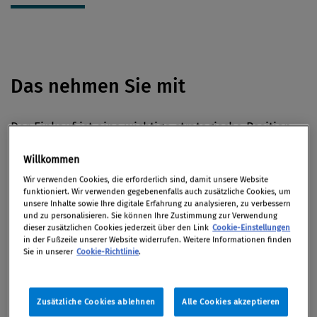
Das nehmen Sie mit
Der Einkauf ist eine wichtige strategische Position
im Unternehmen und regelmäßig Compliance-
Willkommen
Risiken ausgesetzt. Laut einer repräsentativen
Wir verwenden Cookies, die erforderlich sind, damit unsere Website
Studie sehen sich weniger als die Hälfte der
funktioniert. Wir verwenden gegebenenfalls auch zusätzliche Cookies, um
Einkaufsleiter*innen in der Lage, die Risiken
unsere Inhalte sowie Ihre digitale Erfahrung zu analysieren, zu verbessern
und zu personalisieren. Sie können Ihre Zustimmung zur Verwendung
angemessen zu beherrschen.
dieser zusätzlichen Cookies jederzeit über den Link
Cookie-Einstellungen
in der Fußzeile unserer Website widerrufen. Weitere Informationen finden
Holen Sie sich die nötige Expertise zu Recht und
Sie in unserer
Cookie-Richtlinie
.
Compliance im Einkauf! Sehr praxisnah und mit
vielen Beispielen gewinnen Sie die notwendige
Orientierung und Sicherheit.
Zusätzliche Cookies ablehnen
Alle Cookies akzeptieren