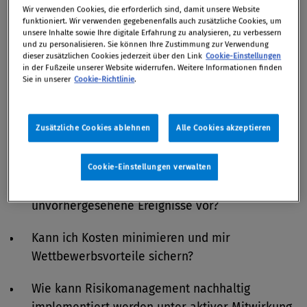
Wir verwenden Cookies, die erforderlich sind, damit unsere Website
funktioniert. Wir verwenden gegebenenfalls auch zusätzliche Cookies, um
Von 08. November 2023 bis 24. Januar 2024 / Wien
unsere Inhalte sowie Ihre digitale Erfahrung zu analysieren, zu verbessern
und zu personalisieren. Sie können Ihre Zustimmung zur Verwendung
dieser zusätzlichen Cookies jederzeit über den Link
Cookie-Einstellungen
in der Fußzeile unserer Website widerrufen. Weitere Informationen finden
Sie in unserer
Cookie-Richtlinie
.
Beschäftigen Sie diese Fragen?
Kann Risikomanagement in die operativen und
Zusätzliche Cookies ablehnen
Alle Cookies akzeptieren
strategischen Steuerungs- und Planungssysteme
integriert werden?
Cookie-Einstellungen verwalten
Wie bereite ich das Unternehmen praxisnah auf
unvorhergesehene Ereignisse vor?
Kann ich Kosten minimieren und mir
Wettbewerbsvorteile sichern?
Wie kann Risikomanagement nachhaltig