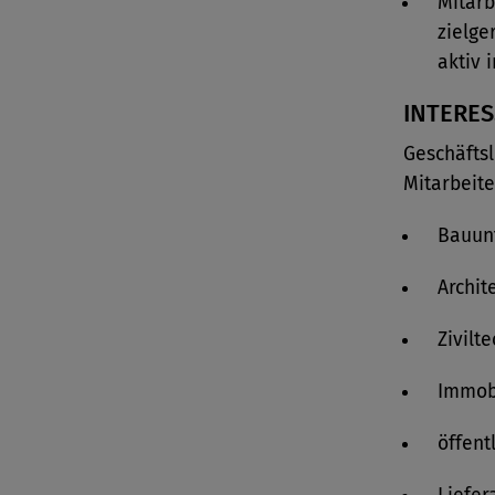
Mitarb
zielg
aktiv 
INTERE
Geschäftsl
Mitarbeite
Bauun
Archit
Zivilt
Immob
öffent