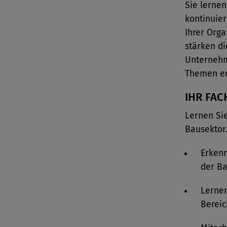
Sie lernen
kontinuie
Ihrer Orga
stärken di
Unternehm
Themen erf
IHR FAC
Lernen Si
Bausektor
Erkenn
der B
Lernen
Bereic