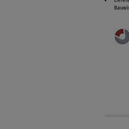
Liefe
Bauwir