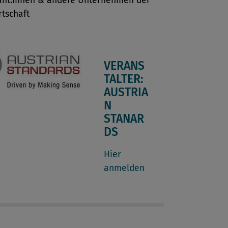
rant:innen & andere Unternehmen der
tschaft
VERANS
TALTER:
AUSTRIA
N
STANAR
DS
Hier
anmelden