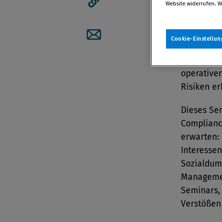
ZUM TH
Website widerrufen. W
Artikellink kopieren
Complianc
(Chief)Com
Cookie-Einstellun
Regelkonf
Artikel per Mail teilen
engagiert
operativer
Risiken e
Dieses Sem
Complianc
erwarten:
Interessen
Sozialdum
Managemen
Seminars,
Verstößen 