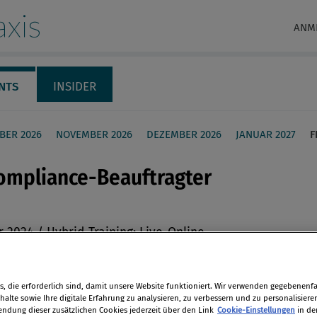
xis
ANM
NTS
INSIDER
BER 2026
NOVEMBER 2026
DEZEMBER 2026
JANUAR 2027
F
ompliance-Beauftragter
r 2024 / Hybrid-Training: Live-Online
en
rt in Wien
, die erforderlich sind, damit unsere Website funktioniert. Wir verwenden gegebenenfal
len
alte sowie Ihre digitale Erfahrung zu analysieren, zu verbessern und zu personalisiere
dung dieser zusätzlichen Cookies jederzeit über den Link
Cookie-Einstellungen
in de