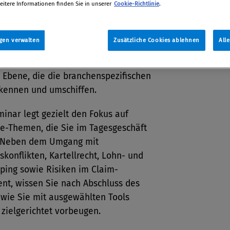
EMA
eitere Informationen finden Sie in unserer
Cookie-Richtlinie
.
e in der Baubranche endet nicht beim
pliance Officer: Erfolgreich gelebte
gen verwalten
Zusätzliche Cookies ablehnen
All
ormität im Unternehmen benötigt
e Bau-Compliance-Beauftragte auf
 Ebene, die die branchenspezifischen
rkennen und umschiffen.
inar legt gezielt den Fokus auf
e-Themen, die Sie im Tagesgeschäft
 Neben dem Umgang mit
skonflikten, Kartellrecht, Lohn- und
ping sowie Risiken im Claim-
t, wissen Sie nach Abschluss des
 wie Sie mit ausgewählten Tools
zielgerichtet vorbeugen.