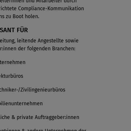
eiterinnen und Mitarbeiter durch
erichtete Compliance-Kommunikation
ins zu Boot holen.
SSANT FÜR
eitung, leitende Angestellte sowie
r:innen der folgenden Branchen:
ternehmen
ekturbüros
echniker-/Zivilingenieurbüros
ilienunternehmen
liche & private Auftraggeber:innen