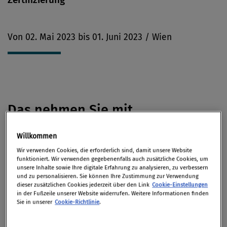
Von 02. Mai 2023 bis 01. Juni 2023 / Wien
Das nehmen Sie mit
Willkommen
Anpassungen der regulatorischen
Wir verwenden Cookies, die erforderlich sind, damit unsere Website
Rahmenbedingungen, die fristgerechte Umsetzung
funktioniert. Wir verwenden gegebenenfalls auch zusätzliche Cookies, um
der Anforderungen, Optimierung von Schnittstellen
unsere Inhalte sowie Ihre digitale Erfahrung zu analysieren, zu verbessern
und zu personalisieren. Sie können Ihre Zustimmung zur Verwendung
im Unternehmen oder sogar die Neuausrichtung der
dieser zusätzlichen Cookies jederzeit über den Link
Cookie-Einstellungen
Organisation stellen Finanzdienstleister und deren
in der Fußzeile unserer Website widerrufen. Weitere Informationen finden
Sie in unserer
Cookie-Richtlinie
.
Compliance-Organisation tagtäglich auf die Probe.
Wie es Ihnen gelingt die Herausforderungen in