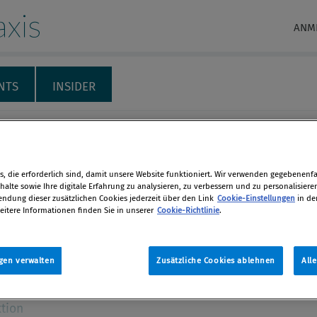
xis
ANM
NTS
INSIDER
RECHT & HAFTUNG
INTERNATIONALES
THEMENSPECIALS
M
le Entwicklungen im
, die erforderlich sind, damit unsere Website funktioniert. Wir verwenden gegebenenfal
alte sowie Ihre digitale Erfahrung zu analysieren, zu verbessern und zu personalisiere
schutzrecht
dung dieser zusätzlichen Cookies jederzeit über den Link
Cookie-Einstellungen
in de
eitere Informationen finden Sie in unserer
Cookie-Richtlinie
.
nar Lexis Views mit RA Dr. Pachinger
en
gen neuen Entwicklungen im
gen verwalten
Zusätzliche Cookies ablehnen
All
utzrecht
len
tion