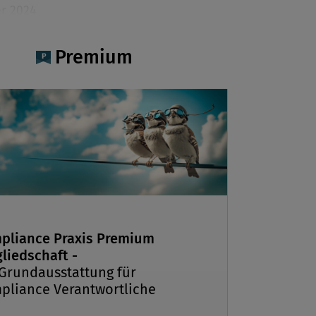
er 2024
Premium
deo-Format Lexis Views gewähren Ihnen
en einen professionellen Blick in
 und für die Compliance hochrelevante
iche. In dieser Folge (vom 8. Mai 2024)
t RA Dr. Pachinger wesentliche
n im Datenschutzrecht, uA zu Verträgen,
ransfer und KI. Was Sie jetzt im
tzrecht unbedingt wissen müssen,
ie im Video:
pliance Praxis Premium
liedschaft -
 Grundausstattung für
pliance Verantwortliche