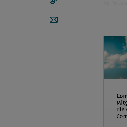
09. Oktob
Artikellink kopieren
Artikel per Mail teilen
Im Kurzvi
Expert:inn
rechtliche
Themenbere
präsentier
Neuerunge
Drittlandt
Datenschu
erfahren S
Com
Mitg
die
Com