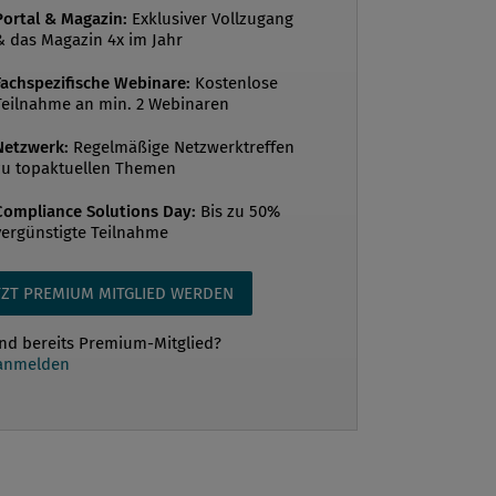
Portal & Magazin:
Exklusiver Vollzugang
& das Magazin 4x im Jahr
Fachspezifische Webinare:
Kostenlose
Teilnahme an min. 2 Webinaren
Netzwerk:
Regelmäßige Netzwerktreffen
zu topaktuellen Themen
Compliance Solutions Day:
Bis zu 50%
vergünstigte Teilnahme
TZT PREMIUM MITGLIED WERDEN
ind bereits Premium-Mitglied?
 anmelden