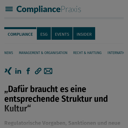
Compliance Praxis
Servicenavigation
Navigation
COMPLIANCE
ESG
EVENTS
INSIDER
NEWS
MANAGEMENT & ORGANISATION
RECHT & HAFTUNG
INTERNATION
Seiteninhalt
Artikel auf Xing teilen
Artikel auf linkedIn teilen
Artikel auf Facebook teilen
Artikellink kopieren
Artikel per Mail teilen
„Dafür braucht es eine
entsprechende Struktur und
Kultur“
Regulatorische Vorgaben, Sanktionen und neue