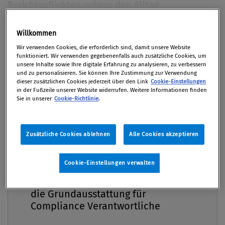
Berichtspflichten prägen den Alltag
exportorientierter Unternehmen zunehmend.
Fronius-CEO Elisabeth Engelbrechtsmüller-
Willkommen
Premium
Strauß schildert, wie die Industrie mit dieser
Wir verwenden Cookies, die erforderlich sind, damit unsere Website
funktioniert. Wir verwenden gegebenenfalls auch zusätzliche Cookies, um
Dynamik umgeht, wo Grenzen liegen und was es
unsere Inhalte sowie Ihre digitale Erfahrung zu analysieren, zu verbessern
braucht, um trotz komplexer
und zu personalisieren. Sie können Ihre Zustimmung zur Verwendung
dieser zusätzlichen Cookies jederzeit über den Link
Cookie-Einstellungen
Rahmenbedingungen wettbewerbsfähig zu
in der Fußzeile unserer Website widerrufen. Weitere Informationen finden
bleiben.
Sie in unserer
Cookie-Richtlinie
.
Von
Mag. Klaus Höfler
Zusätzliche Cookies ablehnen
Alle Cookies akzeptieren
03. März 2026 / Erschienen in Compliance Praxis
1/2026, S. 4
Cookie-Einstellungen verwalten
Compliance Praxis Premium
Mitgliedschaft -
die Grundausstattung für
Compliance Praxis: Wie geht es einem
Compliance Verantwortliche
exportorientierten Unternehmen in einer Zeit, die