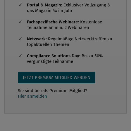
international von politischen, wirtschaftlichen und
Portal & Magazin:
Exklusiver Vollzugang &
auch handelsrechtlichen Verwerfungen und damit
das Magazin 4x im Jahr
verbunden immer neuen Regeln, Normen und
Fachspezifische Webinare:
Kostenlose
Gesetzen geprägt ist? Elisabeth Engelbrechtsmüller-
Teilnahme an min. 2 Webinaren
Strauß: Tatsächlich sind in den letzten Jahren sehr,
Netzwerk:
Regelmäßige Netzwerktreffen zu
sehr viele neue Regeln dazugekommen. Da wird es
topaktuellen Themen
für Industrieunternehmen immer schwieriger, sich
einen Überblick zu verschaffen. Viele Dinge kann
Compliance Solutions Day:
Bis zu 50%
vergünstigte Teilnahme
man nicht immer glei...
JETZT PREMIUM MITGLIED WERDEN
Sie sind bereits Premium-Mitglied?
Hier anmelden