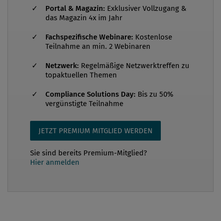
Wirtschaftskriminalität und Korruption eingerichtet.
Portal & Magazin:
Exklusiver Vollzugang &
Insbesondere das Führen großer und komplexer
das Magazin 4x im Jahr
Verfahren wegen Wirtschaftsstrafsachen und
Fachspezifische Webinare:
Kostenlose
Amtsmissbrauch gehören zu den Kernaufgaben der
Teilnahme an min. 2 Webinaren
Behörde. Unter der Leitung von Vrabl-Sanda wurde
Netzwerk:
Regelmäßige Netzwerktreffen zu
eine ganze Reihe politisch brisanter
topaktuellen Themen
Ermittlungsverfahren eingeleitet, die in der Folge zu
erheblichen Verwerfungen in ...
Compliance Solutions Day:
Bis zu 50%
vergünstigte Teilnahme
JETZT PREMIUM MITGLIED WERDEN
Sie sind bereits Premium-Mitglied?
Hier anmelden