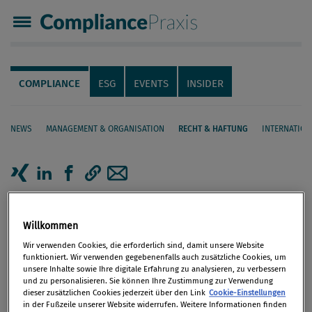
Compliance Praxis
Servicenavigation
Navigation
COMPLIANCE
ESG
EVENTS
INSIDER
NEWS
MANAGEMENT & ORGANISATION
RECHT & HAFTUNG
INTERNATION
Seiteninhalt
Artikel auf Xing teilen
Artikel auf linkedIn teilen
Artikel auf Facebook teilen
Artikellink kopieren
Artikel per Mail teilen
„Schon die Frage nach
Willkommen
politischem Rückhalt ist höchst
Wir verwenden Cookies, die erforderlich sind, damit unsere Website
problematisch“
funktioniert. Wir verwenden gegebenenfalls auch zusätzliche Cookies, um
unsere Inhalte sowie Ihre digitale Erfahrung zu analysieren, zu verbessern
und zu personalisieren. Sie können Ihre Zustimmung zur Verwendung
dieser zusätzlichen Cookies jederzeit über den Link
Cookie-Einstellungen
Die WKStA wird wie kaum eine Institution in
in der Fußzeile unserer Website widerrufen. Weitere Informationen finden