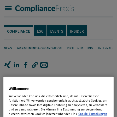
Compliance Praxis
Servicenavigation
Navigation
COMPLIANCE
ESG
EVENTS
INSIDER
NEWS
MANAGEMENT & ORGANISATION
RECHT & HAFTUNG
INTERNATION
Seiteninhalt
Artikel auf Xing teilen
Artikel auf linkedIn teilen
Artikel auf Facebook teilen
Artikellink kopieren
Artikel per Mail teilen
Gesamtheitlicher Ansatz für ein
effektives Exportkontrollsystem
Willkommen
Wir verwenden Cookies, die erforderlich sind, damit unsere Website
funktioniert. Wir verwenden gegebenenfalls auch zusätzliche Cookies, um
Größe, Geschäftsfelder und Kundenportfolio
unsere Inhalte sowie Ihre digitale Erfahrung zu analysieren, zu verbessern
und zu personalisieren. Sie können Ihre Zustimmung zur Verwendung
eines Unternehmens sind maßgebliche
dieser zusätzlichen Cookies jederzeit über den Link
Cookie-Einstellungen