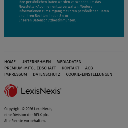
Ihre persönlichen Daten werden verwendet, um das
Newsletter-Abonnement zu verwalten. Weitere
Informationen zum Umgang mit Ihren persönlichen Daten
und Ihren Rechten finden Sie in
unseren
Datenschutzbestimmungen
.
HOME
UNTERNEHMEN
MEDIADATEN
Footer
PREMIUM-MITGLIEDSCHAFT
KONTAKT
AGB
IMPRESSUM
DATENSCHUTZ
COOKIE-EINSTELLUNGEN
Copyright © 2026 LexisNexis,
eine Division der RELX plc.
Alle Rechte vorbehalten.