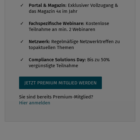
Portal & Magazin:
Exklusiver Vollzugang &
bestimmten Voraussetzungen unter die
das Magazin 4x im Jahr
Exportkontrolle (zB Genehmigungspflicht oder
Fachspezifische Webinare:
Kostenlose
Verbot) fallen könnte? Wenn Ihre Antwort hierzu
Teilnahme an min. 2 Webinaren
nein war, dann wird Ihnen dieser Artikel einen
spannenden Einblick in dieses Themenfeld bieten
Netzwerk:
Regelmäßige Netzwerktreffen zu
topaktuellen Themen
können. Falls Ihre Antwort zu dieser Frage ja war,
dann gratulieren wir Ihnen und können Ihnen...
Compliance Solutions Day:
Bis zu 50%
vergünstigte Teilnahme
JETZT PREMIUM MITGLIED WERDEN
Sie sind bereits Premium-Mitglied?
Hier anmelden