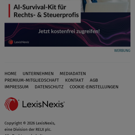
WERBUNG
HOME
UNTERNEHMEN
MEDIADATEN
Footer
PREMIUM-MITGLIEDSCHAFT
KONTAKT
AGB
IMPRESSUM
DATENSCHUTZ
COOKIE-EINSTELLUNGEN
Copyright © 2026 LexisNexis,
eine Division der RELX plc.