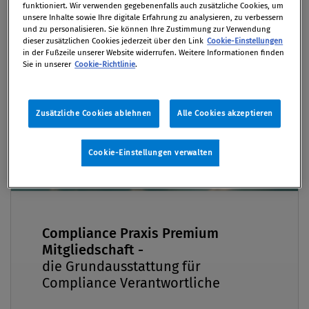
Compliance-Verantwortliche und Manager
funktioniert. Wir verwenden gegebenenfalls auch zusätzliche Cookies, um
zunehmend mit Fragen nach der ­
unsere Inhalte sowie Ihre digitale Erfahrung zu analysieren, zu verbessern
und zu personalisieren. Sie können Ihre Zustimmung zur Verwendung
Leistungsfähigkeit des CMS rechnen. Dieser
dieser zusätzlichen Cookies jederzeit über den Link
Cookie-Einstellungen
Premium
in der Fußzeile unserer Website widerrufen. Weitere Informationen finden
Beitrag liefert anhand von beispielhaften Key
Sie in unserer
Cookie-Richtlinie
.
Performance Indicators (KPIs) Ansätze für
zufriedenstellende Antworten.
Zusätzliche Cookies ablehnen
Alle Cookies akzeptieren
Von
Mag. Dr. Michael Nuster MSc.
,
Mag. Christian
Delpos
Cookie-Einstellungen verwalten
02. März 2022 / Erschienen in Compliance Praxis
1/2022, S. 18
Compliance Praxis Premium
Mitgliedschaft -
Zur Ausgangslage Die Frage, ob und wie sich
die Grundausstattung für
erfolgreiche Compliance-Arbeit sinnvoll messen
Compliance Verantwortliche
lässt, begleitet uns schon lange und vermutlich wird
die Frage umstritten bleiben. Denn manche meinen,