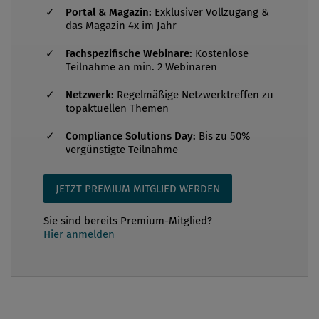
Portal & Magazin:
Exklusiver Vollzugang &
Compliance ist primär ein Kultur-Thema und Kultur
das Magazin 4x im Jahr
lässt sich nicht (mit vertretbaren Mitteln) messen
Fachspezifische Webinare:
Kostenlose
(siehe etwa Henry Mintzberg‘s Blog: „If You Can’t
Teilnahme an min. 2 Webinaren
Measure It, You’d Better Manage It“), andere folgen
lieber Peter Drucker und sagen: „Was du nicht
Netzwerk:
Regelmäßige Netzwerktreffen zu
topaktuellen Themen
messen kannst, kannst du nicht lenken.“ Und weil
freil...
Compliance Solutions Day:
Bis zu 50%
vergünstigte Teilnahme
JETZT PREMIUM MITGLIED WERDEN
Sie sind bereits Premium-Mitglied?
Hier anmelden