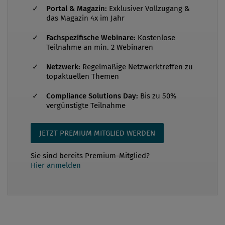
Zeitraum März 2022 bis März 2023 von
Portal & Magazin:
Exklusiver Vollzugang &
Datenschutzverletzungen betroffen waren. Die
das Magazin 4x im Jahr
untersuchten Verstöße fanden in 16 Ländern und
Fachspezifische Webinare:
Kostenlose
Regionen und in 17 verschiedenen Branchen statt.
Teilnahme an min. 2 Webinaren
Der Bericht beziffert die finanziellen Schäden...
Netzwerk:
Regelmäßige Netzwerktreffen zu
topaktuellen Themen
Compliance Solutions Day:
Bis zu 50%
vergünstigte Teilnahme
JETZT PREMIUM MITGLIED WERDEN
Sie sind bereits Premium-Mitglied?
Hier anmelden