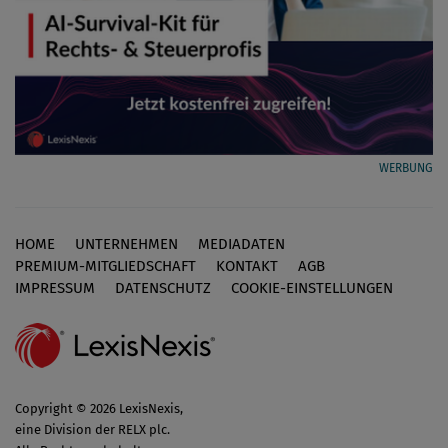
WERBUNG
HOME
UNTERNEHMEN
MEDIADATEN
Footer
PREMIUM-MITGLIEDSCHAFT
KONTAKT
AGB
IMPRESSUM
DATENSCHUTZ
COOKIE-EINSTELLUNGEN
Copyright © 2026 LexisNexis,
eine Division der RELX plc.