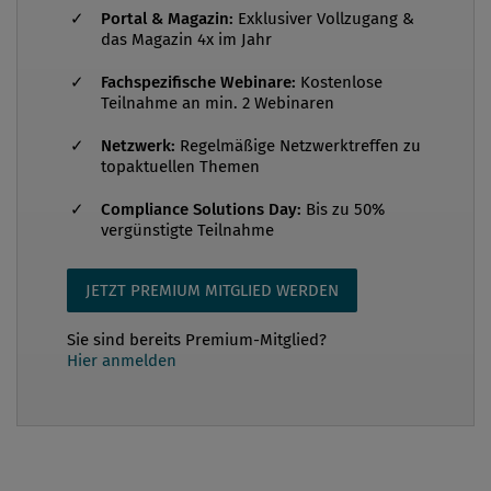
Portal & Magazin:
Exklusiver Vollzugang &
schlimmsten Fall negativ auf Unternehmenswert,
das Magazin 4x im Jahr
Geschäftsbeziehungen und Reputation auswirken
Fachspezifische Webinare:
Kostenlose
können. Die gute Nachricht ist: Man kann mit der
Teilnahme an min. 2 Webinaren
richtigen Vorbereitung den Schaden für das
Unternehmen sehr gut klein halten...
Netzwerk:
Regelmäßige Netzwerktreffen zu
topaktuellen Themen
Compliance Solutions Day:
Bis zu 50%
vergünstigte Teilnahme
JETZT PREMIUM MITGLIED WERDEN
Sie sind bereits Premium-Mitglied?
Hier anmelden