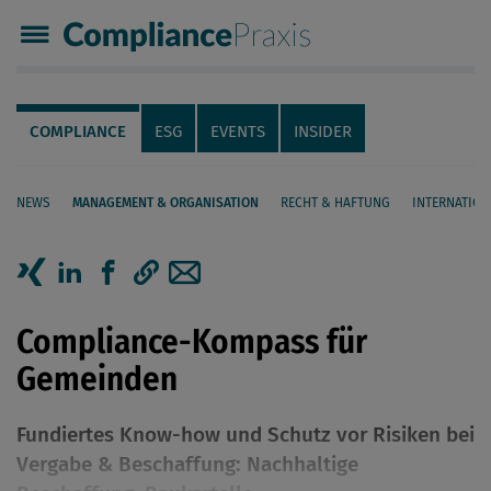
Compliance Praxis
Servicenavigation
Navigation
COMPLIANCE
ESG
EVENTS
INSIDER
NEWS
MANAGEMENT & ORGANISATION
RECHT & HAFTUNG
INTERNATION
Seiteninhalt
Artikel auf Xing teilen
Artikel auf linkedIn teilen
Artikel auf Facebook teilen
Artikellink kopieren
Artikel per Mail teilen
Compliance-Kompass für
Gemeinden
Fundiertes Know-how und Schutz vor Risiken bei
Vergabe & Beschaffung: Nachhaltige