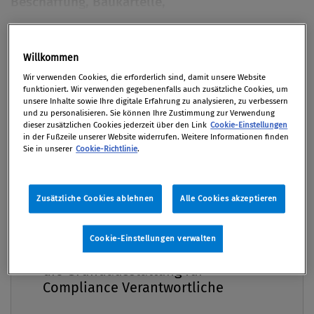
Beschaffung, Baukartelle,
Korruptionsprävention – Gemeinden stehen vor
vielen Herausforderungen. Das neue Projekt
Premium
„Compliance-Kompass für Gemeinden“ von BWB
Willkommen
und BAK bietet praxisnahe Leitlinien für die
Wir verwenden Cookies, die erforderlich sind, damit unsere Website
funktioniert. Wir verwenden gegebenenfalls auch zusätzliche Cookies, um
öffentliche Auftragsvergabe.
unsere Inhalte sowie Ihre digitale Erfahrung zu analysieren, zu verbessern
und zu personalisieren. Sie können Ihre Zustimmung zur Verwendung
dieser zusätzlichen Cookies jederzeit über den Link
Cookie-Einstellungen
Von
Brigitte Slepicka BA MA MA
,
Bernhard Schneider
in der Fußzeile unserer Website widerrufen. Weitere Informationen finden
BA MA
Sie in unserer
Cookie-Richtlinie
.
25. Februar 2025 / Erschienen in Compliance Praxis
1/2025, S. 24
Zusätzliche Cookies ablehnen
Alle Cookies akzeptieren
Compliance Praxis Premium
Cookie-Einstellungen verwalten
Mitgliedschaft -
Die Einhaltung von rechtlichen und ethischen
die Grundausstattung für
Standards stellt eine der zentralen
Compliance Verantwortliche
Herausforderungen für kommunale Verwaltungen
dar. Angesichts wachsender Anforderungen an