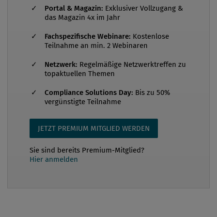
Portal & Magazin:
Exklusiver Vollzugang &
Transparenz, Integrität und rechtssicheres Handeln
das Magazin 4x im Jahr
hat sich gezeigt, dass ein systematischer Ansatz zur
Fachspezifische Webinare:
Kostenlose
Compliance unverzichtbar ist. Mit dem zweitägigen
Teilnahme an min. 2 Webinaren
Workshop „Compliance-Kompass“ eröffneten die
Bundeswettbewerbsbehörde und das Bundesamt
Netzwerk:
Regelmäßige Netzwerktreffen zu
topaktuellen Themen
zur Korruptionsprävention und
Korruptionsbekämpfung im Rahmen ihrer
Compliance Solutions Day:
Bis zu 50%
vergünstigte Teilnahme
Kooperation ein i...
JETZT PREMIUM MITGLIED WERDEN
Sie sind bereits Premium-Mitglied?
Hier anmelden