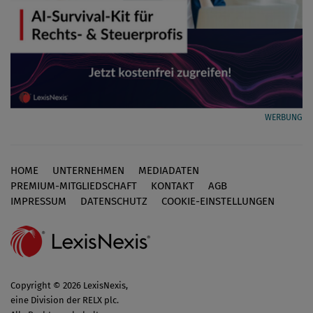
WERBUNG
HOME
UNTERNEHMEN
MEDIADATEN
Footer
PREMIUM-MITGLIEDSCHAFT
KONTAKT
AGB
IMPRESSUM
DATENSCHUTZ
COOKIE-EINSTELLUNGEN
Copyright © 2026 LexisNexis,
eine Division der RELX plc.