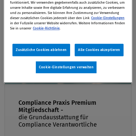
funktioniert. Wir verwenden gegebenenfalls auch zusätzliche Cookies, um
unsere Inhalte sowie Ihre digitale Erfahrung zu analysieren, zu verbessern
und zu personalisieren. Sie können Ihre Zustimmung zur Verwendung
dieser zusätzlichen Cookies jederzeit über den Link
Cookie-Einstellungen
Sehr geehrte Leserinnen und Leser, diese Ausgabe
Premium
in der Fußzeile unserer Website widerrufen. Weitere Informationen finden
beschäftigt sich schwerpunktmäßig mit einem
Sie in unserer
Cookie-Richtlinie
.
Klassiker oder „All-Time-High“ der Compliance, der
Korruption und ihrer Bekämpfung. Bei allen
Zusätzliche Cookies ablehnen
Alle Cookies akzeptieren
modernen Themen ‒ von ESG bis AI ‒ übersehen wir
oft, dass wir noch lange nicht so weit sind, die alten
Cookie-Einstellungen verwalten
Themen bewältigt zu haben, wie wir täglich den
Medien entnehmen können. Die Korruption schaut
so einfach aus, in Wirklichkeit ist sie in der
Erkennung kompliziert und kann so facettenreich
sein, dass man si...
Compliance Praxis Premium
Mitgliedschaft -
die Grundausstattung für
Compliance Verantwortliche