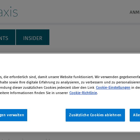
xis
ANM
NTS
INSIDER
RECHT & HAFTUNG
INTERNATIONALES
THEMENSPECIALS
M
ial 1/2025
, die erforderlich sind, damit unsere Website funktioniert. Wir verwenden gegebenenfal
alte sowie Ihre digitale Erfahrung zu analysieren, zu verbessern und zu personalisiere
dung dieser zusätzlichen Cookies jederzeit über den Link
Cookie-Einstellungen
in de
eitere Informationen finden Sie in unserer
Cookie-Richtlinie
.
Alexander Petsche
r 2025 / Erschienen in Compliance
en
25, S. 1
gen verwalten
Zusätzliche Cookies ablehnen
All
len