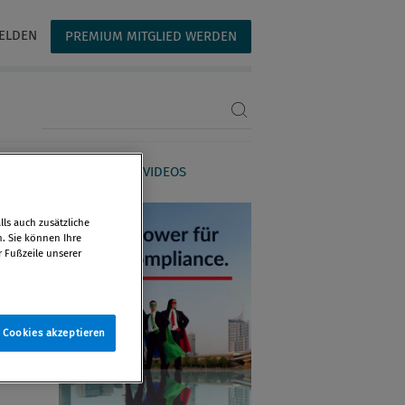
ELDEN
PREMIUM MITGLIED WERDEN
Suchbegriff eingeben
AGAZIN
WEBINARE & VIDEOS
ls auch zusätzliche
n. Sie können Ihre
r Fußzeile unserer
e Cookies akzeptieren