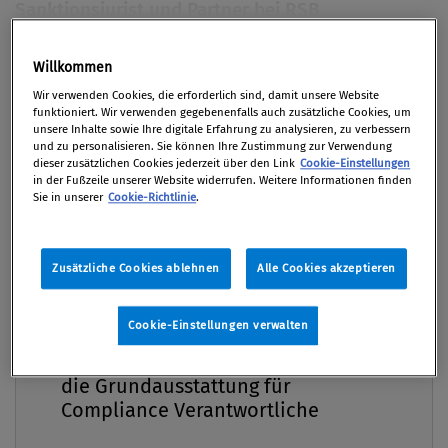
Sanktionsjurist und Partner bei RSB
International, Olivier Scherlofsky, auf den
wichtigen Punkt des „Return of Realism“ als
Willkommen
Premium
wichtigen Faktor für die sich zunehmend
Wir verwenden Cookies, die erforderlich sind, damit unsere Website
funktioniert. Wir verwenden gegebenenfalls auch zusätzliche Cookies, um
verändernde geopolitisch und geoökonomische
unsere Inhalte sowie Ihre digitale Erfahrung zu analysieren, zu verbessern
Weltordnung ein und beantwortet die Frage, was
und zu personalisieren. Sie können Ihre Zustimmung zur Verwendung
dieser zusätzlichen Cookies jederzeit über den Link
Cookie-Einstellungen
dies nun für international tätige Unternehmen
in der Fußzeile unserer Website widerrufen. Weitere Informationen finden
bedeutet.
Sie in unserer
Cookie-Richtlinie
.
Von
Mag. Olivier Scherlofsky
Zusätzliche Cookies ablehnen
Alle Cookies akzeptieren
17. März 2025
Cookie-Einstellungen verwalten
Compliance Praxis Premium
Mitgliedschaft -
Die Rückkehr des Realism als Haupttreiber
die Grundausstattung für
staatlichen Verhaltens Um unternehmerisch
Compliance Verantwortliche
hinsichtlich Geopolitik orientierungsfähig sein zu