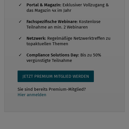
können, ist es (wie sonst oft im Geschäftsleben)
Portal & Magazin:
Exklusiver Vollzugang &
entscheidend, Komplexität und Dynamik mit
das Magazin 4x im Jahr
passenden Heuristiken vereinfachen zu können.
Fachspezifische Webinare:
Kostenlose
Denn wer politikwissenschaftliche oder
Teilnahme an min. 2 Webinaren
diplomatische Rigidität, Begriffsschärfe und
Netzwerk:
Regelmäßige Netzwerktreffen zu
Detailtiefe beim Analysieren der Geopolitik und
topaktuellen Themen
ihrer Akteure anstrebt, wird aller Erfahrung nach
kaum jenen praktischen Orientierungswert be...
Compliance Solutions Day:
Bis zu 50%
vergünstigte Teilnahme
JETZT PREMIUM MITGLIED WERDEN
Sie sind bereits Premium-Mitglied?
Hier anmelden