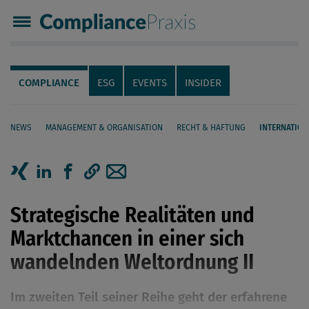
Compliance Praxis
Servicenavigation
Navigation
COMPLIANCE
ESG
EVENTS
INSIDER
NEWS
MANAGEMENT & ORGANISATION
RECHT & HAFTUNG
INTERNATION
Seiteninhalt
Artikel auf Xing teilen
Artikel auf linkedIn teilen
Artikel auf Facebook teilen
Artikellink kopieren
Artikel per Mail teilen
Strategische Realitäten und
Marktchancen in einer sich
wandelnden Weltordnung II
Im zweiten Teil seiner Reihe geht der erfahrene