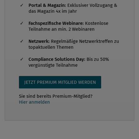
455. Verordnung (Änderung der Online-
Portal & Magazin:
Exklusiver Vollzugang &
Identifikationsverordnung, kurz Online-IDV) für
das Magazin 4x im Jahr
beaufsichtigte Unternehmen die Möglichkeit, ein
Fachspezifische Webinare:
Kostenlose
rein biometrisches Verfahren bei der Online-
Teilnahme an min. 2 Webinaren
Identifikation von Neukunden anzuwenden. Damit
Netzwerk:
Regelmäßige Netzwerktreffen zu
bekommen beaufsichtigte Unternehmen künftig die
topaktuellen Themen
Möglichkeit, im Rahmen des Geldwäschegesetzes
die Neukunden-Prüfung per vollautomatischer
Compliance Solutions Day:
Bis zu 50%
vergünstigte Teilnahme
Fernidentifikation durchzuführen. Aussch...
JETZT PREMIUM MITGLIED WERDEN
Sie sind bereits Premium-Mitglied?
Hier anmelden