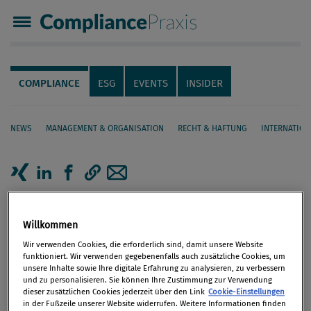
Compliance Praxis
Servicenavigation
Navigation
COMPLIANCE
ESG
EVENTS
INSIDER
NEWS
MANAGEMENT & ORGANISATION
RECHT & HAFTUNG
INTERNATION
Seiteninhalt
Artikel auf Xing teilen
Artikel auf linkedIn teilen
Artikel auf Facebook teilen
Artikellink kopieren
Artikel per Mail teilen
Neukundenprüfung: FMA
Willkommen
ermöglicht vollautomatisiertes
Wir verwenden Cookies, die erforderlich sind, damit unsere Website
Identifikationsverfahren
funktioniert. Wir verwenden gegebenenfalls auch zusätzliche Cookies, um
unsere Inhalte sowie Ihre digitale Erfahrung zu analysieren, zu verbessern
und zu personalisieren. Sie können Ihre Zustimmung zur Verwendung
dieser zusätzlichen Cookies jederzeit über den Link
Cookie-Einstellungen
Die FMA hat in der Online-
in der Fußzeile unserer Website widerrufen. Weitere Informationen finden