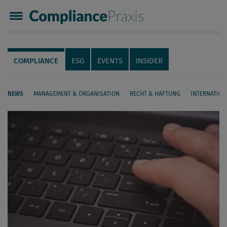
Compliance Praxis
Servicenavigation
Navigation
COMPLIANCE
ESG
EVENTS
INSIDER
NEWS
MANAGEMENT & ORGANISATION
RECHT & HAFTUNG
INTERNATION
Seiteninhalt