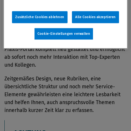
Von
Redaktion
14. September 2020
Zusätzliche Cookies ablehnen
Alle Cookies akzeptieren
Cookie-Einstellungen verwalten
In den letzten Monaten wurde das Compliance
Praxis-Portal komplett neu gestaltet und ermöglicht
ab sofort noch mehr Interaktion mit Top-Experten
und Kollegen.
Zeitgemäßes Design, neue Rubriken, eine
übersichtliche Struktur und noch mehr Service-
Elemente gewährleisten eine leichtere Lesbarkeit
und helfen Ihnen, auch anspruchsvolle Themen
innerhalb kurzer Zeit klar zu erfassen.