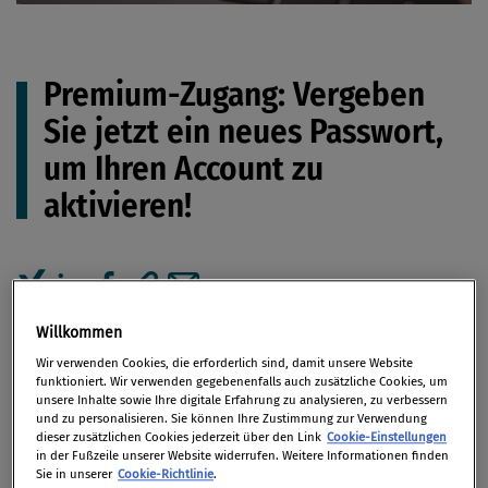
Premium-Zugang: Vergeben
Sie jetzt ein neues Passwort,
um Ihren Account zu
aktivieren!
Artikel auf Xing teilen
Artikel auf linkedIn teilen
Artikel auf Facebook teilen
Artikellink kopieren
Artikel per Mail teilen
Willkommen
Mit dem Relaunch des Compliance Praxis Portals
Wir verwenden Cookies, die erforderlich sind, damit unsere Website
sind Ihre Zugangsdaten, insbesondere Ihr
funktioniert. Wir verwenden gegebenenfalls auch zusätzliche Cookies, um
bisheriges Passwort, leider nicht mehr gültig. Um
unsere Inhalte sowie Ihre digitale Erfahrung zu analysieren, zu verbessern
und zu personalisieren. Sie können Ihre Zustimmung zur Verwendung
alle Premium-Inhalte weiterhin nutzen zu
dieser zusätzlichen Cookies jederzeit über den Link
Cookie-Einstellungen
können, registrieren Sie sich bitte einmal neu.
in der Fußzeile unserer Website widerrufen. Weitere Informationen finden
Sie in unserer
Cookie-Richtlinie
.