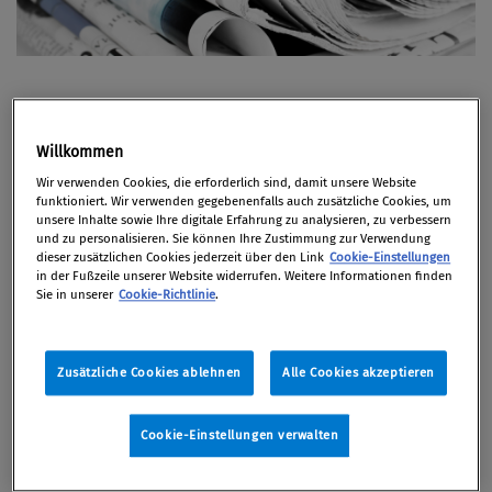
Compliance Presseschau,
Willkommen
19.10.2020
Wir verwenden Cookies, die erforderlich sind, damit unsere Website
funktioniert. Wir verwenden gegebenenfalls auch zusätzliche Cookies, um
unsere Inhalte sowie Ihre digitale Erfahrung zu analysieren, zu verbessern
und zu personalisieren. Sie können Ihre Zustimmung zur Verwendung
dieser zusätzlichen Cookies jederzeit über den Link
Cookie-Einstellungen
in der Fußzeile unserer Website widerrufen. Weitere Informationen finden
Artikel auf Xing teilen
Artikel auf linkedIn teilen
Artikel auf Facebook teilen
Artikellink kopieren
Artikel per Mail teilen
Sie in unserer
Cookie-Richtlinie
.
Aktuelle Compliance-Nachrichten aus der
Presse.
Zusätzliche Cookies ablehnen
Alle Cookies akzeptieren
Von
Redaktion
19. Oktober 2020
Cookie-Einstellungen verwalten