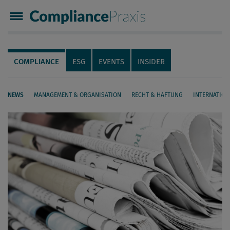
Compliance Praxis
Servicenavigation
Navigation
COMPLIANCE
ESG
EVENTS
INSIDER
NEWS
MANAGEMENT & ORGANISATION
RECHT & HAFTUNG
INTERNATION
Seiteninhalt