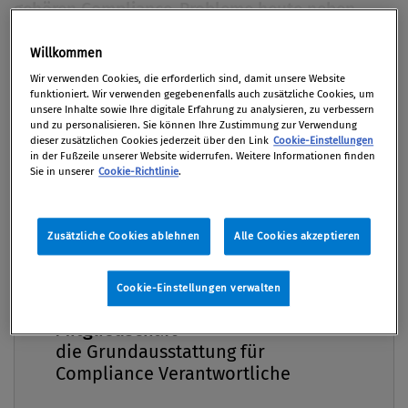
gehören Compliance-Probleme heute neben
COVID-19 und Cyberkriminalität zu den größten
Willkommen
Risiken für Finanzdienstleister. Der Stellenwert
Premium
von Regeltreue nimmt weiter zu – insbesondere
Wir verwenden Cookies, die erforderlich sind, damit unsere Website
funktioniert. Wir verwenden gegebenenfalls auch zusätzliche Cookies, um
im Zusammenhang mit ESG-Faktoren und dem
unsere Inhalte sowie Ihre digitale Erfahrung zu analysieren, zu verbessern
und zu personalisieren. Sie können Ihre Zustimmung zur Verwendung
Klimawandel.
dieser zusätzlichen Cookies jederzeit über den Link
Cookie-Einstellungen
in der Fußzeile unserer Website widerrufen. Weitere Informationen finden
Von
Redaktion
Sie in unserer
Cookie-Richtlinie
.
01. Juni 2021 / Erschienen in Compliance Praxis
2/2021, S. 6
Zusätzliche Cookies ablehnen
Alle Cookies akzeptieren
Cookie-Einstellungen verwalten
Compliance Praxis Premium
Banken, Vermögensverwalter, Private-Equity-Fonds,
Mitgliedschaft -
Versicherer und andere Akteure im
die Grundausstattung für
Finanzdienstleistungssektor stehen einer neuen
Compliance Verantwortliche
Studie zufolge vor einer Zeit erhöhter Risiken. Der