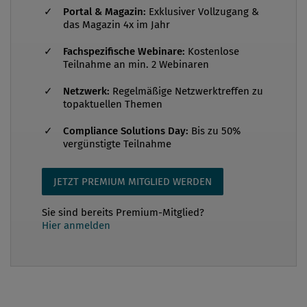
Bericht „Financial Services Risk Trends: An Insurer‘s
Portal & Magazin:
Exklusiver Vollzugang &
Perspective“ von Allianz Global Corporate &
das Magazin 4x im Jahr
Specialty (AGCS) konstatiert erhöhte Cyberrisiken
Fachspezifische Webinare:
Kostenlose
aufgrund der Abhängigkeit des Sektors von
Teilnahme an min. 2 Webinaren
Technologie, eine wachsende Belastung durch
Netzwerk:
Regelmäßige Netzwerktreffen zu
Compliance und die Auswirkungen der COVID-19-
topaktuellen Themen
Pandemie. Gleichzeitig werden Finan...
Compliance Solutions Day:
Bis zu 50%
vergünstigte Teilnahme
JETZT PREMIUM MITGLIED WERDEN
Sie sind bereits Premium-Mitglied?
Hier anmelden