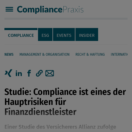
Compliance Praxis
Servicenavigation
Navigation
COMPLIANCE
ESG
EVENTS
INSIDER
NEWS
MANAGEMENT & ORGANISATION
RECHT & HAFTUNG
INTERNATION
Seiteninhalt
Artikel auf Xing teilen
Artikel auf linkedIn teilen
Artikel auf Facebook teilen
Artikellink kopieren
Artikel per Mail teilen
Studie: Compliance ist eines der
Hauptrisiken für
Finanzdienstleister
Einer Studie des Versicherers Allianz zufolge