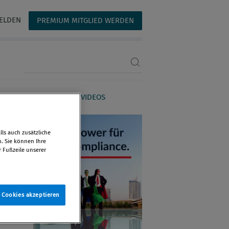
ELDEN
PREMIUM MITGLIED WERDEN
Suchbegriff eingeben
AGAZIN
WEBINARE & VIDEOS
ls auch zusätzliche
n. Sie können Ihre
r Fußzeile unserer
e Cookies akzeptieren