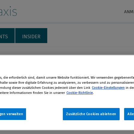
xis
ANM
NTS
INSIDER
RECHT & HAFTUNG
INTERNATIONALES
THEMENSPECIALS
M
elesen 3/24
, die erforderlich sind, damit unsere Website funktioniert. Wir verwenden gegebenenfal
alte sowie Ihre digitale Erfahrung zu analysieren, zu verbessern und zu personalisiere
dung dieser zusätzlichen Cookies jederzeit über den Link
Cookie-Einstellungen
in de
er zur Compliance-Praxis, kurz
eitere Informationen finden Sie in unserer
Cookie-Richtlinie
.
lt
en
Rudolf Schwab
gen verwalten
Zusätzliche Cookies ablehnen
All
 2024 / Erschienen in Compliance Praxis
len
 6