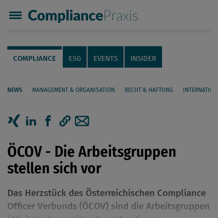
Compliance Praxis
Servicenavigation
Navigation
COMPLIANCE
ESG
EVENTS
INSIDER
NEWS
MANAGEMENT & ORGANISATION
RECHT & HAFTUNG
INTERNATION
Seiteninhalt
Artikel auf Xing teilen
Artikel auf linkedIn teilen
Artikel auf Facebook teilen
Artikellink kopieren
Artikel per Mail teilen
ÖCOV - Die Arbeitsgruppen
stellen sich vor
Das Herzstück des Österreichischen Compliance
Officer Verbunds (ÖCOV) sind die ­Arbeitsgruppen