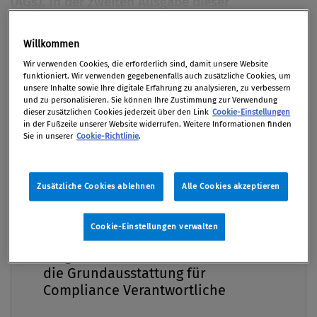
(AGs). In der zweiten Ausgabe dieser
Vorstellungsrunde holen wir diesmal die AG Süd
und die AG Anti-Korruption vor den Vorhang. Im
Willkommen
Premium
Rahmen der Treffen der Arbeitsgruppen hat die
Wir verwenden Cookies, die erforderlich sind, damit unsere Website
ÖCOV-­Community die Gelegenheit, an
funktioniert. Wir verwenden gegebenenfalls auch zusätzliche Cookies, um
unsere Inhalte sowie Ihre digitale Erfahrung zu analysieren, zu verbessern
Impulsvorträgen zu unterschiedlichsten
und zu personalisieren. Sie können Ihre Zustimmung zur Verwendung
dieser zusätzlichen Cookies jederzeit über den Link
Cookie-Einstellungen
Compliance-Themen und am
in der Fußzeile unserer Website widerrufen. Weitere Informationen finden
Erfahrungsaustausch online/offline
Sie in unserer
Cookie-Richtlinie
.
teilzunehmen.
Von
Dr. Iris Curman
,
Sebastian Dencker Msc., CFE
Zusätzliche Cookies ablehnen
Alle Cookies akzeptieren
26. August 2025 / Erschienen in Compliance Praxis
3/2025, S. 46
Cookie-Einstellungen verwalten
Compliance Praxis Premium
Mitgliedschaft -
die Grundausstattung für
Compliance Verantwortliche
Der ÖCOV vertritt die Interessen all jener, die im
Compliance-Bereich tätig sind und bietet den