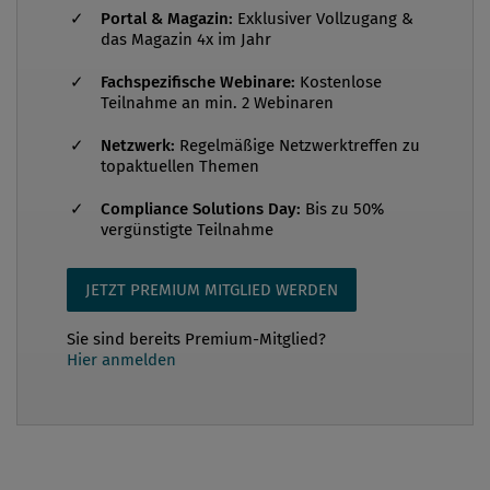
Portal & Magazin:
Exklusiver Vollzugang &
österreichischen Compliance-Verantwortlichen eine
das Magazin 4x im Jahr
Plattform zum Erfahrungsaustausch und zur
Fachspezifische Webinare:
Kostenlose
Weiterentwicklung von Best Practices. Arbeitsgruppe
Teilnahme an min. 2 Webinaren
Süd Die AG Süd wurde im Jahr 2021 als zehnte
Arbeitsgruppe des ÖCOV ins Leben gerufen, um
Netzwerk:
Regelmäßige Netzwerktreffen zu
topaktuellen Themen
auch der Compliance-Community im Süden
Österreichs die Möglichkeit zur Vernetzung und zum
Compliance Solutions Day:
Bis zu 50%
vergünstigte Teilnahme
gegenseitigen Erfahrungsaustausch zu bieten. Die
Treffen der AG Süd fanden zu...
JETZT PREMIUM MITGLIED WERDEN
Sie sind bereits Premium-Mitglied?
Hier anmelden