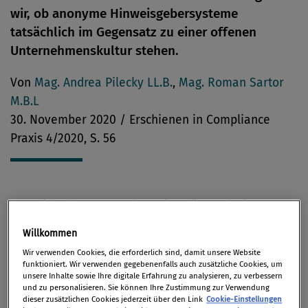
wir, ob anonyme Hinweisgebersysteme
tatsächlich im Gegensatz zu einer offenen
Unternehmenskultur stehen.
Von
Mag. Andrea Pilecky LL.B.
,
Mag. Roman Sartor
M.B.L
30. November 2020 / Erschienen in Compliance
Praxis 4/2020, S. 56
Es spricht der Vorstand: „Meine Türe steht immer
offen, zu mir kann jeder mit seinen Problemen
Willkommen
kommen. Da brauchen wir keine anonymen
Wir verwenden Cookies, die erforderlich sind, damit unsere Website
Meldemöglichkeiten.“ Hört sich gut an,
funktioniert. Wir verwenden gegebenenfalls auch zusätzliche Cookies, um
unsere Inhalte sowie Ihre digitale Erfahrung zu analysieren, zu verbessern
vertrauensvoll, eine Begegnung auf Augenhöhe.
und zu personalisieren. Sie können Ihre Zustimmung zur Verwendung
Allein, wir glauben es nicht. Der Vorstand kennt
dieser zusätzlichen Cookies jederzeit über den Link
Cookie-Einstellungen