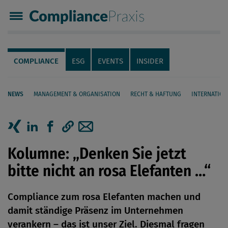
Compliance Praxis
Servicenavigation
Navigation
COMPLIANCE
ESG
EVENTS
INSIDER
NEWS
MANAGEMENT & ORGANISATION
RECHT & HAFTUNG
INTERNATION
Seiteninhalt
Artikel auf Xing teilen
Artikel auf linkedIn teilen
Artikel auf Facebook teilen
Artikellink kopieren
Artikel per Mail teilen
Kolumne: „Denken Sie jetzt
bitte nicht an rosa Elefanten …“
Compliance zum rosa Elefanten machen und
damit ständige Präsenz im Unternehmen
verankern – das ist unser Ziel. Diesmal fragen