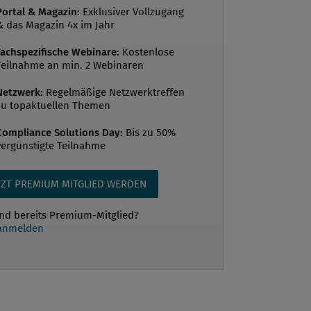
nen Überblick über die aktuellen und
Portal & Magazin:
Exklusiver Vollzugang
& das Magazin 4x im Jahr
 regulatorischen Anforderungen an die
e und bietet eine kompakte Darstellung
Fachspezifische Webinare:
Kostenlose
Teilnahme an min. 2 Webinaren
lichen Bestimmungen, die Unte...
Netzwerk:
Regelmäßige Netzwerktreffen
zu topaktuellen Themen
Compliance Solutions Day:
Bis zu 50%
vergünstigte Teilnahme
TZT PREMIUM MITGLIED WERDEN
ind bereits Premium-Mitglied?
 anmelden