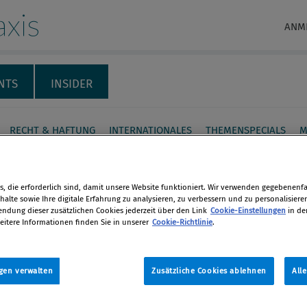
xis
ANM
NTS
INSIDER
RECHT & HAFTUNG
INTERNATIONALES
THEMENSPECIALS
M
 Webinar "Stresstest
kette"
, die erforderlich sind, damit unsere Website funktioniert. Wir verwenden gegebenenfal
alte sowie Ihre digitale Erfahrung zu analysieren, zu verbessern und zu personalisiere
dung dieser zusätzlichen Cookies jederzeit über den Link
Cookie-Einstellungen
in de
eitere Informationen finden Sie in unserer
Cookie-Richtlinie
.
esberger und Stefan Rufera von KPMG,
en
chens erfahrene Expert:innen im
SG, gestalteten Anfang Juni ein
gen verwalten
Zusätzliche Cookies ablehnen
All
len
e Webinar mit dem Titel "Stresstest
te" mit einem gezielten Blick auf die