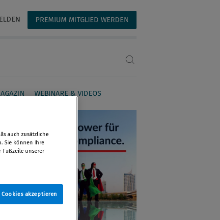
ELDEN
PREMIUM MITGLIED WERDEN
Suchbegriff eingeben
AGAZIN
WEBINARE & VIDEOS
ls auch zusätzliche
n. Sie können Ihre
r Fußzeile unserer
e Cookies akzeptieren