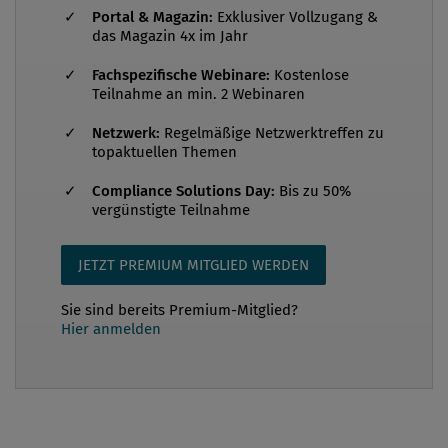
Portal & Magazin:
Exklusiver Vollzugang &
Cluster in Produktionsstätten – und damit eventuell
das Magazin 4x im Jahr
drohende Schließungen – möglichst zu verhindern.
Fachspezifische Webinare:
Kostenlose
Die Herausforderung ist, die Tests datenschutz- und
Teilnahme an min. 2 Webinaren
arbeitsrechtlich...
Netzwerk:
Regelmäßige Netzwerktreffen zu
topaktuellen Themen
Compliance Solutions Day:
Bis zu 50%
vergünstigte Teilnahme
JETZT PREMIUM MITGLIED WERDEN
Sie sind bereits Premium-Mitglied?
Hier anmelden