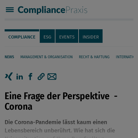
Compliance Praxis
Servicenavigation
Navigation
COMPLIANCE
ESG
EVENTS
INSIDER
NEWS
MANAGEMENT & ORGANISATION
RECHT & HAFTUNG
INTERNATION
Seiteninhalt
Artikel auf Xing teilen
Artikel auf linkedIn teilen
Artikel auf Facebook teilen
Artikellink kopieren
Artikel per Mail teilen
Eine Frage der Perspektive -
Corona
Die Corona-Pandemie lässt kaum einen
Lebensbereich unberührt. Wie hat sich die