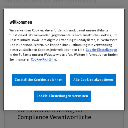
Krisensituation auf Ihren Berufsalltag
ausgewirkt? Welche Aspekte Ihrer Compliance-
Tätigkeit haben sich unter den aktuellen
Premium
Willkommen
Bedingungen verändert?
Wir verwenden Cookies, die erforderlich sind, damit unsere Website
funktioniert. Wir verwenden gegebenenfalls auch zusätzliche Cookies, um
Von
Mag. Klaus Putzer
unsere Inhalte sowie Ihre digitale Erfahrung zu analysieren, zu verbessern
30. November 2020 / Erschienen in Compliance
und zu personalisieren. Sie können Ihre Zustimmung zur Verwendung
dieser zusätzlichen Cookies jederzeit über den Link
Cookie-Einstellungen
Praxis 4/2020, S. 6
in der Fußzeile unserer Website widerrufen. Weitere Informationen finden
Sie in unserer
Cookie-Richtlinie
.
Mag. Dr. Charlotte Eberl Director Corporate
Zusätzliche Cookies ablehnen
Alle Cookies akzeptieren
Compliance der AGRANA Beteiligungs-AG und in
dieser Funktion zuständig für das konzernweite
Compliance Praxis Premium
Cookie-Einstellungen verwalten
Mitgliedschaft -
Compliance-Management-System. Als Mitglied des
die Grundausstattung für
Krisenteams der AGRANA beschäftigt mich Corona in
Compliance Verantwortliche
mehrfacher Hinsicht. Das Unternehmen führt
flächendeckend freiwillige Covid-19-Tests durch, um