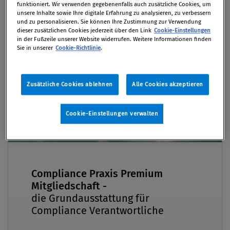
beantworten in diesem Webinar spannende
funktioniert. Wir verwenden gegebenenfalls auch zusätzliche Cookies, um
unsere Inhalte sowie Ihre digitale Erfahrung zu analysieren, zu verbessern
Rechtsfragen rund um praktische Lösungen zum
und zu personalisieren. Sie können Ihre Zustimmung zur Verwendung
Thema Cyberangriffe - jetzt nachschauen!
dieser zusätzlichen Cookies jederzeit über den Link
Cookie-Einstellungen
Premium
in der Fußzeile unserer Website widerrufen. Weitere Informationen finden
Sie in unserer
Cookie-Richtlinie
.
Von
Redaktion
05. Oktober 2022 / online
Zusätzliche Cookies ablehnen
Alle Cookies akzeptieren
Cookie-Einstellungen verwalten
Themenschwerpunkte Problemaufriss –
Haftungsfalle Cyberangriffe Wichtigkeit der
Präventionsarbeit Richtiges Verhalten im Anlassfall
– von der ersten Reaktion bis hin zur
Compliance Praxis Premium
(Nicht-)Zahlung der Lösegeldforderung
Mitgliedschaft -
die Grundausstattung für
Compliance Verantwortliche