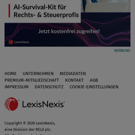
WERBUNG
HOME
UNTERNEHMEN
MEDIADATEN
Footer
PREMIUM-MITGLIEDSCHAFT
KONTAKT
AGB
IMPRESSUM
DATENSCHUTZ
COOKIE-EINSTELLUNGEN
Copyright © 2026 LexisNexis,
eine Division der RELX plc.