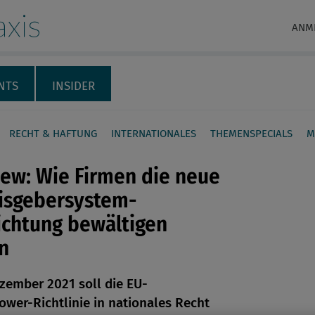
xis
ANM
NTS
INSIDER
RECHT & HAFTUNG
INTERNATIONALES
THEMENSPECIALS
M
iew: Wie Firmen die neue
isgebersystem-
ichtung bewältigen
n
en
ezember 2021 soll die EU-
len
ower-Richtlinie in nationales Recht