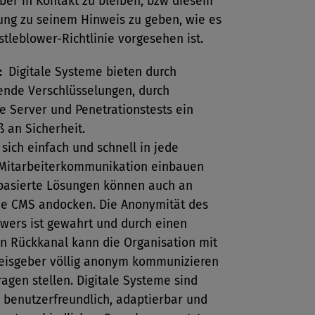
ber in Kontakt zu bleiben, bzw diesem
ng zu seinem Hinweis zu geben, wie es
stleblower-Richtlinie vorgesehen ist.
:
Digitale Systeme bieten durch
ende Verschlüsselungen, durch
rte Server und Penetrationstests ein
 an Sicherheit.
 sich einfach und schnell in jede
 Mitarbeiterkommunikation einbauen
basierte Lösungen können auch an
e CMS andocken. Die Anonymität des
owers ist gewahrt und durch einen
en Rückkanal kann die Organisation mit
isgeber völlig anonym kommunizieren
agen stellen. Digitale Systeme sind
 benutzerfreundlich, adaptierbar und