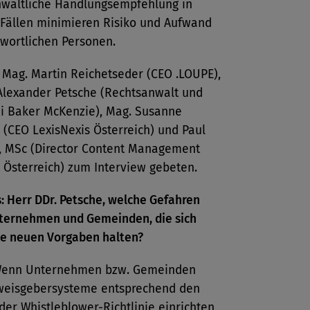
nwaltliche Handlungsempfehlung in
 Fällen minimieren Risiko und Aufwand
twortlichen Personen.
 Mag. Martin Reichetseder (CEO .LOUPE),
 Alexander Petsche (Rechtsanwalt und
ei Baker McKenzie), Mag. Susanne
(CEO LexisNexis Österreich) und Paul
 MSc (Director Content Management
 Österreich) zum Interview gebeten.
: Herr DDr. Petsche, welche Gefahren
ternehmen und Gemeinden, die sich
ie neuen Vorgaben halten?
enn Unternehmen bzw. Gemeinden
weisgebersysteme entsprechend den
er Whistleblower-Richtlinie einrichten,