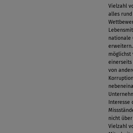
Vielzahl v
alles rund
Wettbewer
Lebensmitt
nationale
erweitern.
möglichst 
einerseits
von ander
Korruptio
nebeneina
Unternehm
Interesse
Missstände
nicht übe
Vielzahl v