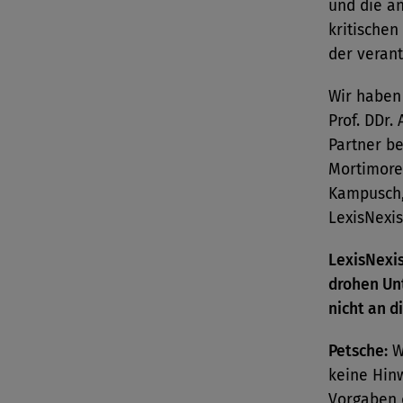
und die a
kritischen
der veran
Wir haben
Prof. DDr.
Partner b
Mortimore 
Kampusch,
LexisNexis
LexisNexis
drohen Un
nicht an d
Petsche:
W
keine Hin
Vorgaben d