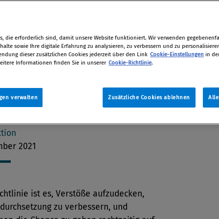
 werden, der Gesetzesentwurf ist
n und Unternehmen bereiten sich
kribisch auf das Thema vor. Für
, die erforderlich sind, damit unsere Website funktioniert. Wir verwenden gegebenenfal
en ab 250 Mitarbeiter:innen sowie
alte sowie Ihre digitale Erfahrung zu analysieren, zu verbessern und zu personalisiere
dung dieser zusätzlichen Cookies jederzeit über den Link
Cookie-Einstellungen
in de
 ab 10.000 Einwohner:innen ist die
eitere Informationen finden Sie in unserer
Cookie-Richtlinie
.
llung eines internen Meldekanals
it 2022 zwingend, für Unternehmen
s 250 Mitarbeitern gibt es eine
gen verwalten
Zusätzliche Cookies ablehnen
All
frist von weiteren zwei Jahren.
tion
mber 2021
ichtlinie ist es, Verstöße aufzudecken,
sdurchsetzung zu verbessern, und