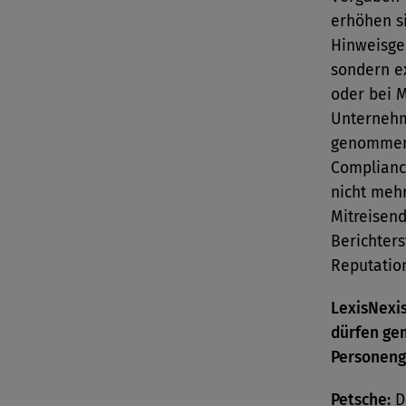
erhöhen si
Hinweisgeb
sondern e
oder bei 
Unternehm
genommen 
Complianc
nicht mehr
Mitreisen
Berichters
Reputation
LexisNexis
dürfen ge
Personeng
Petsche:
Di