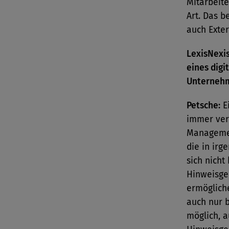
Mitarbeite
Art. Das b
auch Exter
LexisNexis
eines digi
Unternehm
Petsche:
Ei
immer verf
Managemen
die in ir
sich nich
Hinweisge
ermöglich
auch nur 
möglich, 