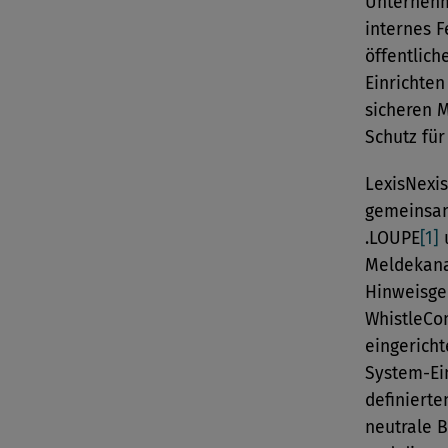
Unternehm
internes F
öffentlic
Einrichten
sicheren M
Schutz fü
LexisNexis
gemeinsam
.LOUPE
[1]
u
Meldekana
Hinweisge
WhistleCom
eingerich
System-Ein
definierte
neutrale 