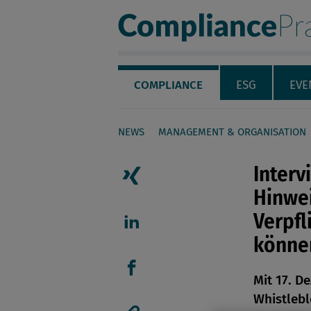
Compliance Pra
Servicenavigation
Navigation
COMPLIANCE
ESG
EVE
NEWS
MANAGEMENT & ORGANISATION
Seiteninhalt
Interv
Hinwe
Artikel auf Xing teilen
Verpfl
könne
Artikel auf linkedIn teil
Mit 17. D
Artikel auf Facebook tei
Whistlebl