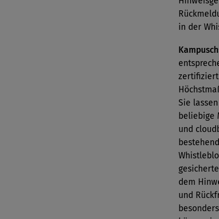
Hinweisge
Rückmeldu
in der Whi
Kampusch
entsprech
zertifizie
Höchstmaß
Sie lassen
beliebige
und cloud
bestehend
Whistlebl
gesichert
dem Hinwe
und Rückfr
besonders