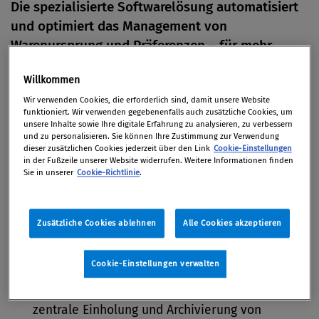
Die spezialisierte Softwarelösung automatisiert
und optimiert das Management von
Warenursprung und Präferenzen – für mehr
Compliance, weniger Kosten und Nutzung
Willkommen
globaler Handelsvorteile.
Wir verwenden Cookies, die erforderlich sind, damit unsere Website
funktioniert. Wir verwenden gegebenenfalls auch zusätzliche Cookies, um
unsere Inhalte sowie Ihre digitale Erfahrung zu analysieren, zu verbessern
04. September 2025
und zu personalisieren. Sie können Ihre Zustimmung zur Verwendung
dieser zusätzlichen Cookies jederzeit über den Link
Cookie-Einstellungen
in der Fußzeile unserer Website widerrufen. Weitere Informationen finden
Sie in unserer
Cookie-Richtlinie
.
Ihre Vorteile mit MIC OCS auf
Zusätzliche Cookies ablehnen
Alle Cookies akzeptieren
einen Blick:
Cookie-Einstellungen verwalten
Automatisierte Lieferantenerklärungen:
Schnellere, effizientere Prozesse durch die
zentrale Einholung und Archivierung von