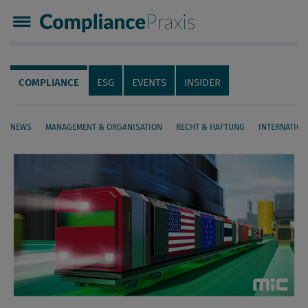
Compliance Praxis
Servicenavigation
Navigation
COMPLIANCE
ESG
EVENTS
INSIDER
NEWS
MANAGEMENT & ORGANISATION
RECHT & HAFTUNG
INTERNATION
Seiteninhalt