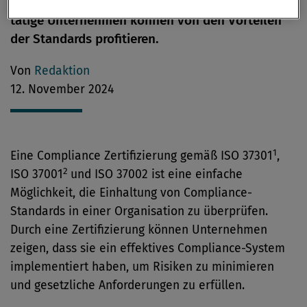
Ländern zu entsprechen. Aber auch nur lokal
tätige Unternehmen können von den Vorteilen
der Standards profitieren.
Von
Redaktion
12. November 2024
1
Eine Compliance Zertifizierung gemäß ISO 37301
,
2
ISO 37001
und ISO 37002 ist eine einfache
Möglichkeit, die Einhaltung von Compliance-
Standards in einer Organisation zu überprüfen.
Durch eine Zertifizierung können Unternehmen
zeigen, dass sie ein effektives Compliance-System
implementiert haben, um Risiken zu minimieren
und gesetzliche Anforderungen zu erfüllen.