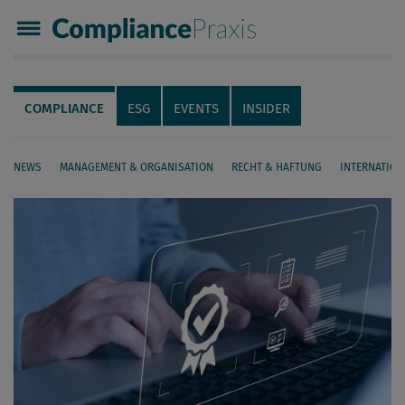
Compliance Praxis
Servicenavigation
Navigation
COMPLIANCE
ESG
EVENTS
INSIDER
NEWS
MANAGEMENT & ORGANISATION
RECHT & HAFTUNG
INTERNATION
Seiteninhalt