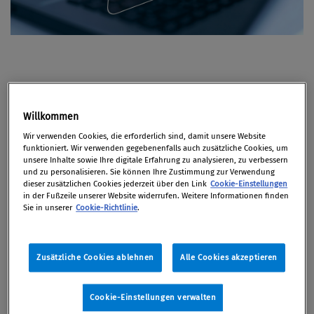
Internationale Compliance-
Standards und Zertifizierung
Willkommen
Wir verwenden Cookies, die erforderlich sind, damit unsere Website
funktioniert. Wir verwenden gegebenenfalls auch zusätzliche Cookies, um
unsere Inhalte sowie Ihre digitale Erfahrung zu analysieren, zu verbessern
und zu personalisieren. Sie können Ihre Zustimmung zur Verwendung
dieser zusätzlichen Cookies jederzeit über den Link
Cookie-Einstellungen
Artikel auf Xing teilen
Artikel auf linkedIn teilen
Artikel auf Facebook teilen
Artikellink kopieren
Artikel per Mail teilen
in der Fußzeile unserer Website widerrufen. Weitere Informationen finden
Internationale Standards spielen bei der
Sie in unserer
Cookie-Richtlinie
.
Implementierung eines Compliance-
Managementsystems für Unternehmen eine
zentrale Rolle. Insbesondere international
Zusätzliche Cookies ablehnen
Alle Cookies akzeptieren
tätigen Unternehmen helfen sie dabei, neuen
Anforderungen und Gesetzen in verschiedenen
Cookie-Einstellungen verwalten