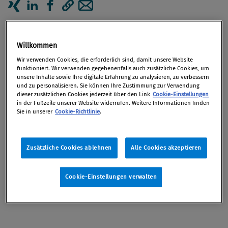
Artikel auf Xing teilen
Artikel auf linkedIn teilen
Artikel auf Facebook teilen
Artikellink kopieren
Artikel per Mail teilen
Portrait
Willkommen
Wissen, Veranstaltungen, Austausch,
Wir verwenden Cookies, die erforderlich sind, damit unsere Website
funktioniert. Wir verwenden gegebenenfalls auch zusätzliche Cookies, um
Schulungen und Ressourcen, die Ihnen helfen,
unsere Inhalte sowie Ihre digitale Erfahrung zu analysieren, zu verbessern
Ihre Kanzlei / Rechtsabteilung zu digitalisieren
und zu personalisieren. Sie können Ihre Zustimmung zur Verwendung
dieser zusätzlichen Cookies jederzeit über den Link
Cookie-Einstellungen
in der Fußzeile unserer Website widerrufen. Weitere Informationen finden
Die Welt dreht sich weiter, aber die Veränderung
Sie in unserer
Cookie-Richtlinie
.
kommt nicht mit einem Hammerschlag, sondern
eher schleichend. Bei Future-Law können Sie sich
Zusätzliche Cookies ablehnen
Alle Cookies akzeptieren
mit Gleichgesinnten austauschen, bei
unterschiedlichen Formaten Legal Tech Tools
Cookie-Einstellungen verwalten
kennenlernen und deren Einsatz für Ihre
Digitalisierungsreise evaluieren und ausprobieren.