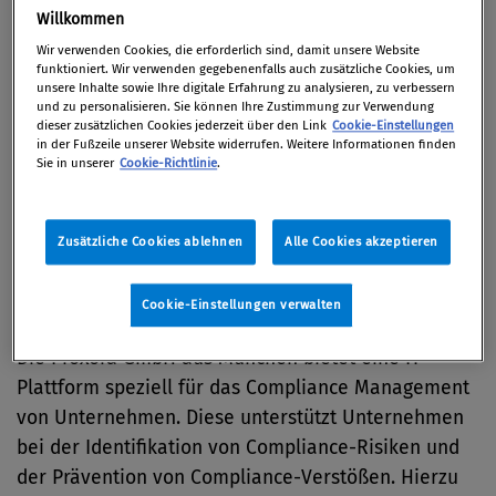
Willkommen
Artikel auf Xing teilen
Artikel auf linkedIn teilen
Artikel auf Facebook teilen
Artikellink kopieren
Artikel per Mail teilen
Wir verwenden Cookies, die erforderlich sind, damit unsere Website
Portrait
funktioniert. Wir verwenden gegebenenfalls auch zusätzliche Cookies, um
unsere Inhalte sowie Ihre digitale Erfahrung zu analysieren, zu verbessern
und zu personalisieren. Sie können Ihre Zustimmung zur Verwendung
PROXORA ist der Pionier und Innovator für
dieser zusätzlichen Cookies jederzeit über den Link
Cookie-Einstellungen
in der Fußzeile unserer Website widerrufen. Weitere Informationen finden
bewährte und geprüfte Compliance
Sie in unserer
Cookie-Richtlinie
.
Management-Lösungen. Durch den integrativen
Ansatz und Anpassung der modularen IT-
Zusätzliche Cookies ablehnen
Alle Cookies akzeptieren
Plattform in die jeweiligen
Unternehmensprozesse profitieren seit 20 Jahren
weltweit Kunden aller Branchen.
Cookie-Einstellungen verwalten
Die Proxora GmbH aus München bietet eine IT-
Plattform speziell für das Compliance Management
von Unternehmen.
Diese unterstützt Unternehmen
bei der Identifikation von Compliance-Risiken und
der Prävention von Compliance-Verstößen. Hierzu