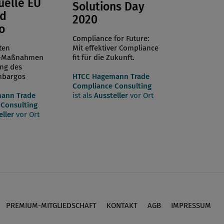
uelle EU
Solutions Day
nd
2020
o
Compliance for Future:
ten
Mit effektiver Compliance
e-Maßnahmen
fit für die Zukunft.
ung des
mbargos
HTCC Hagemann Trade
Compliance Consulting
ann Trade
ist als
Aussteller
vor Ort
Consulting
eller
vor Ort
PREMIUM-MITGLIEDSCHAFT
KONTAKT
AGB
IMPRESSUM