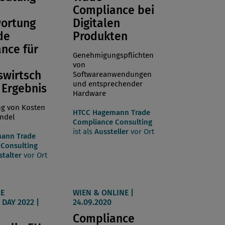
Compliance bei
ortung
Digitalen
de
Produkten
nce für
Genehmigungspflichten
von
swirtsch
Softwareanwendungen
und entsprechender
 Ergebnis
Hardware
ng von Kosten
HTCC Hagemann Trade
ndel
Compliance Consulting
ist als
Aussteller
vor Ort
ann Trade
Consulting
stalter
vor Ort
E
WIEN & ONLINE |
DAY 2022 |
24.09.2020
Compliance