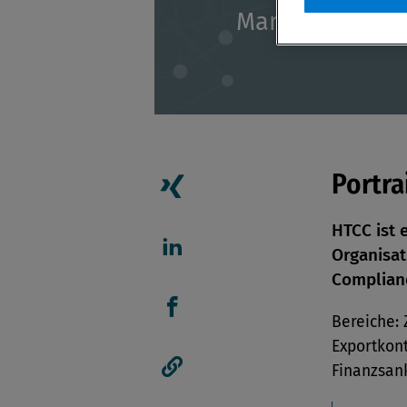
Management B
Portra
Artikel auf Xing teilen
HTCC ist 
Organisat
Artikel auf linkedIn teil
Complian
Bereiche: 
Artikel auf Facebook tei
Exportkon
Finanzsank
Artikellink kopieren