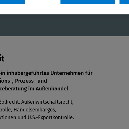
eratung
it
ein inhabergeführtes Unternehmen für
ions-, Prozess- und
en
ceberatung im Außenhandel
Zollrecht, Außenwirtschaftsrecht,
len
trolle, Handelsembargos,
tionen und U.S.-Exportkontrolle.