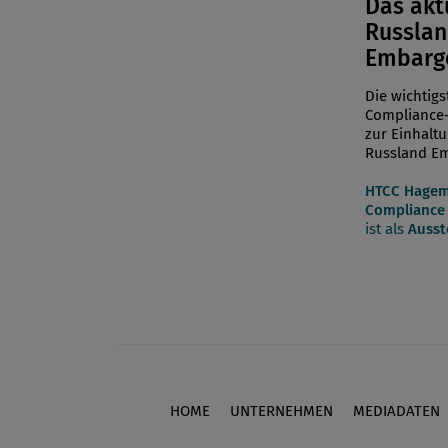
Das akt
Russla
Embarg
Die wichtigs
Complianc
zur Einhalt
Russland E
HTCC Hagem
Compliance 
ist als
Ausst
HOME
UNTERNEHMEN
MEDIADATEN
Footer