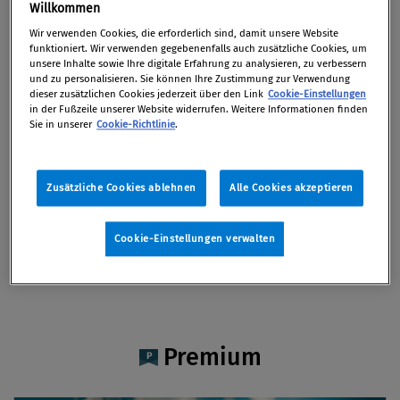
Mag. Anian Gruber BSc
Willkommen
Wir verwenden Cookies, die erforderlich sind, damit unsere Website
funktioniert. Wir verwenden gegebenenfalls auch zusätzliche Cookies, um
unsere Inhalte sowie Ihre digitale Erfahrung zu analysieren, zu verbessern
und zu personalisieren. Sie können Ihre Zustimmung zur Verwendung
dieser zusätzlichen Cookies jederzeit über den Link
Cookie-Einstellungen
Artikel auf Xing teilen
Artikel auf linkedIn teilen
Artikel auf Facebook teilen
Artikellink kopieren
Artikel per Mail teilen
in der Fußzeile unserer Website widerrufen. Weitere Informationen finden
Vita
Sie in unserer
Cookie-Richtlinie
.
Mag. Anian Gruber, BSc ist
Zusätzliche Cookies ablehnen
Alle Cookies akzeptieren
Rechtsanwaltsanwärter bei Binder Grösswang
Rechtsanwälte GmbH Wien-Innsbruck. Er ist auf
Cookie-Einstellungen verwalten
Fragen des öffentlichen Wirtschafts- und
Kartellrechts spezialisiert.
Premium