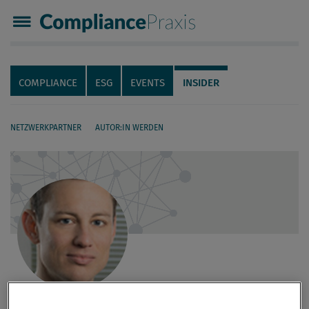
Compliance Praxis
Servicenavigation
Navigation
COMPLIANCE
ESG
EVENTS
INSIDER
NETZWERKPARTNER
AUTOR:IN WERDEN
Seiteninhalt