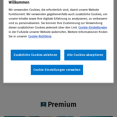
Mag. Valentin Mitlöhner
Willkommen
Wir verwenden Cookies, die erforderlich sind, damit unsere Website
funktioniert. Wir verwenden gegebenenfalls auch zusätzliche Cookies, um
unsere Inhalte sowie Ihre digitale Erfahrung zu analysieren, zu verbessern
und zu personalisieren. Sie können Ihre Zustimmung zur Verwendung
dieser zusätzlichen Cookies jederzeit über den Link
Cookie-Einstellungen
Artikel auf Xing teilen
Artikel auf linkedIn teilen
Artikel auf Facebook teilen
Artikellink kopieren
Artikel per Mail teilen
in der Fußzeile unserer Website widerrufen. Weitere Informationen finden
Vita
Sie in unserer
Cookie-Richtlinie
.
Valentin Mitlöhner ist Rechtsanwaltsanwärter
Zusätzliche Cookies ablehnen
Alle Cookies akzeptieren
bei petsche pollak. Sein Tätigkeitsschwerpunkt
liegt im Wirtschaftsstrafrecht.
Cookie-Einstellungen verwalten
Premium