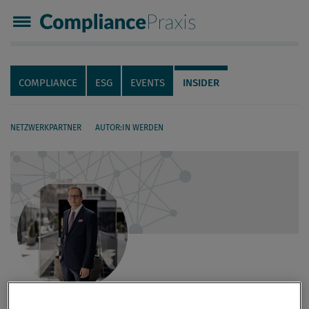
Compliance Praxis
Servicenavigation
Navigation
COMPLIANCE
ESG
EVENTS
INSIDER
NETZWERKPARTNER
AUTOR:IN WERDEN
Seiteninhalt