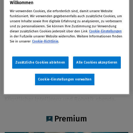
Stefan Rummer BSc
Willkommen
Wir verwenden Cookies, die erforderlich sind, damit unsere Website
funktioniert. Wir verwenden gegebenenfalls auch zusätzliche Cookies, um
unsere Inhalte sowie Ihre digitale Erfahrung zu analysieren, zu verbessern
und zu personalisieren. Sie können Ihre Zustimmung zur Verwendung
dieser zusätzlichen Cookies jederzeit über den Link
Cookie-Einstellungen
Artikel auf Xing teilen
Artikel auf linkedIn teilen
Artikel auf Facebook teilen
Artikellink kopieren
Artikel per Mail teilen
in der Fußzeile unserer Website widerrufen. Weitere Informationen finden
Vita
Sie in unserer
Cookie-Richtlinie
.
Stefan Rummer, BSc ist Daten-, Machine-
Zusätzliche Cookies ablehnen
Alle Cookies akzeptieren
Learning- und Cloud-Ingenieur mit einem
Bachelor-Abschluss in Elektrotechnik und
Cookie-Einstellungen verwalten
Computertechnik der Technischen Universität
München (TUM). Aktuell Master-Studium in
Künstlicher Intelligenz und Robotik ebenda.
Gründer eines KI-Start-ups und einer KI-Agentur
im Zentrum des Münchner KI-Ökosystems.
Premium