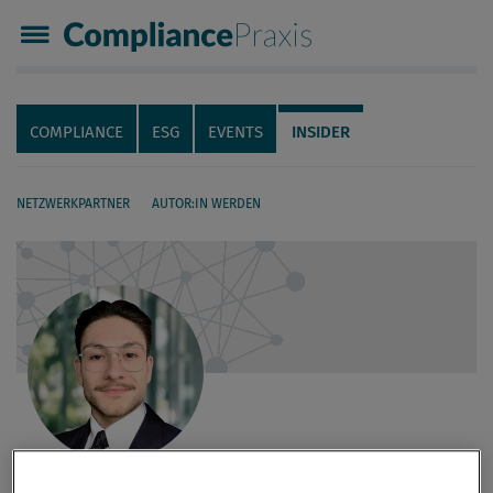
Compliance Praxis
Servicenavigation
Navigation
COMPLIANCE
ESG
EVENTS
INSIDER
NETZWERKPARTNER
AUTOR:IN WERDEN
Seiteninhalt