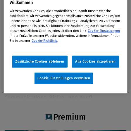
Bernhard Hudik
Willkommen
Wir verwenden Cookies, die erforderlich sind, damit unsere Website
funktioniert. Wir verwenden gegebenenfalls auch zusätzliche Cookies, um
unsere Inhalte sowie Ihre digitale Erfahrung zu analysieren, zu verbessern
und zu personalisieren. Sie können Ihre Zustimmung zur Verwendung
dieser zusätzlichen Cookies jederzeit über den Link
Cookie-Einstellungen
Artikel auf Xing teilen
Artikel auf linkedIn teilen
Artikel auf Facebook teilen
Artikellink kopieren
Artikel per Mail teilen
in der Fußzeile unserer Website widerrufen. Weitere Informationen finden
Vita
Sie in unserer
Cookie-Richtlinie
.
Bernhard Hudik ist Geschäftsführer von Grayling
Zusätzliche Cookies ablehnen
Alle Cookies akzeptieren
Austria (www.grayling.at). Langjährige Erfahrung
in Journalismus, Unternehmenskommunikation
Cookie-Einstellungen verwalten
und Beratung. Beratungsschwerpunkte:
Strategische Kommunikation, Corporate
Communications, Risiko- und Konfl
iktkommunikation. Lektor am Lehrgang Public
Communication der Universität Wien.
Premium