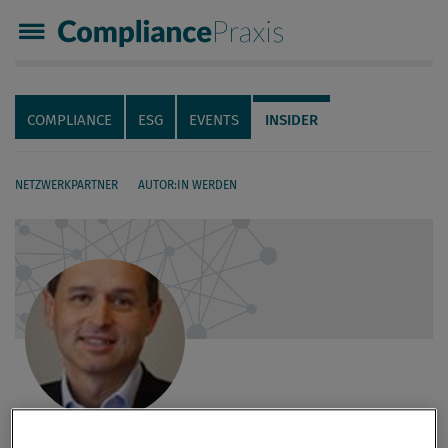
Compliance Praxis
Servicenavigation
Navigation
COMPLIANCE
ESG
EVENTS
INSIDER
NETZWERKPARTNER
AUTOR:IN WERDEN
Seiteninhalt