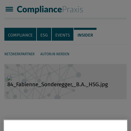
Compliance Praxis
Servicenavigation
Navigation
COMPLIANCE
ESG
EVENTS
INSIDER
NETZWERKPARTNER
AUTOR:IN WERDEN
Seiteninhalt