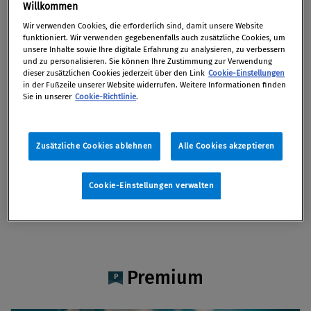
Fabienne Sonderegger
Willkommen
Wir verwenden Cookies, die erforderlich sind, damit unsere Website
funktioniert. Wir verwenden gegebenenfalls auch zusätzliche Cookies, um
unsere Inhalte sowie Ihre digitale Erfahrung zu analysieren, zu verbessern
und zu personalisieren. Sie können Ihre Zustimmung zur Verwendung
dieser zusätzlichen Cookies jederzeit über den Link
Cookie-Einstellungen
Artikel auf Xing teilen
Artikel auf linkedIn teilen
Artikel auf Facebook teilen
Artikellink kopieren
Artikel per Mail teilen
in der Fußzeile unserer Website widerrufen. Weitere Informationen finden
Vita
Sie in unserer
Cookie-Richtlinie
.
Fabienne Sonderegger, B.A. HSG, ist
Zusätzliche Cookies ablehnen
Alle Cookies akzeptieren
Projektmitarbeiterin bei Integrity Line und
verantwortlich für die erfolgreiche
Cookie-Einstellungen verwalten
Implementierung von Meldesystemen bei
Unternehmen und staatlichen Behörden.
Premium