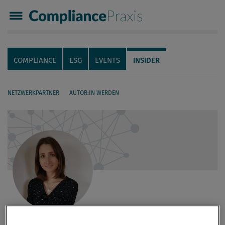
Compliance Praxis
Servicenavigation
Navigation
COMPLIANCE
ESG
EVENTS
INSIDER
NETZWERKPARTNER
AUTOR:IN WERDEN
Seiteninhalt