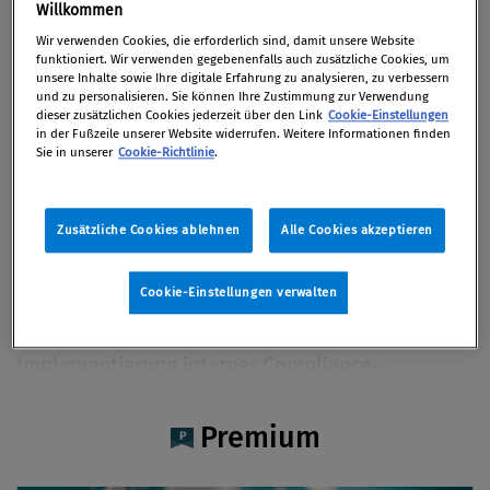
Lea Stelzer
Willkommen
Wir verwenden Cookies, die erforderlich sind, damit unsere Website
funktioniert. Wir verwenden gegebenenfalls auch zusätzliche Cookies, um
unsere Inhalte sowie Ihre digitale Erfahrung zu analysieren, zu verbessern
und zu personalisieren. Sie können Ihre Zustimmung zur Verwendung
dieser zusätzlichen Cookies jederzeit über den Link
Cookie-Einstellungen
Artikel auf Xing teilen
Artikel auf linkedIn teilen
Artikel auf Facebook teilen
Artikellink kopieren
Artikel per Mail teilen
in der Fußzeile unserer Website widerrufen. Weitere Informationen finden
Vita
Sie in unserer
Cookie-Richtlinie
.
Lea Stelzer, BA, CKYCA ist seit 2021 bei PwC in der
Zusätzliche Cookies ablehnen
Alle Cookies akzeptieren
Abteilung Forensic Services, insbesondere im
Bereich Anti-Financial-Crime tätig. Ihr
Cookie-Einstellungen verwalten
Schwerpunkt liegt in Know-Your-Customer,
besonders im Hochrisikobereich, sowie in der
Implementierung interner Compliance-
Richtlinien. Ebenso unterstützt sie Kunden im
Transaktionsmonitoring und absolviert den
Premium
Masterstudiengang Corporate Governance and
Finance.